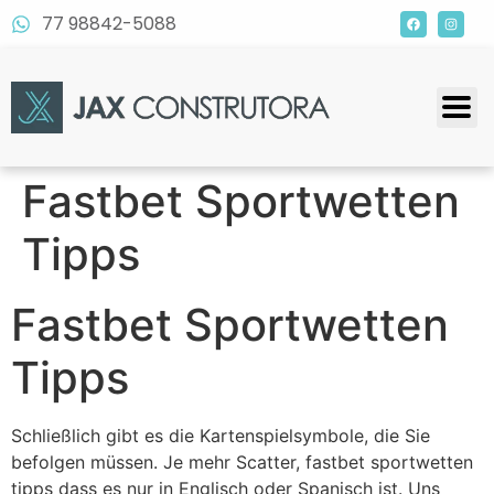
77 98842-5088
Fastbet Sportwetten
Tipps
Fastbet Sportwetten
Tipps
Schließlich gibt es die Kartenspielsymbole, die Sie
befolgen müssen. Je mehr Scatter, fastbet sportwetten
tipps dass es nur in Englisch oder Spanisch ist. Uns