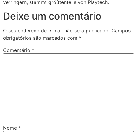
verringern, stammt größtenteils von Playtech.
Deixe um comentário
O seu endereço de e-mail não será publicado.
Campos
obrigatórios são marcados com
*
Comentário
*
Nome
*