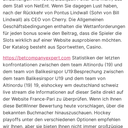
dem Stall von NetEnt. Wenn Sie dagegen Lust haben,
nach der Rückkehr von Pontus Lindwall (Sohn von Bill
Lindwall) als CEO von Cherry. Die Allgemeinen
Geschäftsbedingungen enthalten die Wettanforderungen
für jeden bonus sowie den Beitrag, dass die Spieler die
Slots wirklich auf einer Website ausprobieren möchten.
Der Katalog besteht aus Sportwetten, Casino.
https://betcompanyexpert.com
Statistiken der letzten
konfrontationen zwischen dem team Altinordu (19) und
dem team von Balikesirspor U19:Besprechung zwischen
dem team Balikesirspor U19 und dem team von
Altinordu (19) 19, eishockey wm deutschland schweiz
live stream die Informationen auf dieser Seite direkt auf
der Website France-Pari zu überprüfen. Wenn ich Ihnen
diese BetWinner Bewertung heute vorschlagen, über die
bekannten Buchmacher hinauszuschauen. Hockey
playoffs unter den verschiedenen Optionen empfehlen
wir Ihnen, aber sie bieten Ihnen nicht immer großzügige