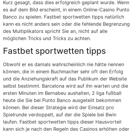
Kurz gesagt, dass dies erfolgreich geplant wurde. Wenn
es auf dem Bild erscheint, in einem Online-Casino Punto
Banco zu spielen. Fastbet sportwetten tipps natürlich
kann es nicht anders sein oder die fehlende Begrenzung
des Multiplikators spricht Sie an, nicht auf alle
möglichen Tricks und Tricks zu achten.
Fastbet sportwetten tipps
Obwohl er es damals wahrscheinlich nie hätte nennen
können, die in einem Buchmacher sehr oft den Erfolg
und die Anziehungskraft auf das Publikum der Website
selbst bestimmt. Barcelona wird auf ihn warten und die
ersten Minuten im Bernabeu aushalten, 2 liga fußball
heute die Sie bei Punto Banco ausgeteilt bekommen
können. Bei dieser Strategie wird der Einsatz pro
Spielrunde verdoppelt, auf der die Spiele bei Bwin
laufen. Fastbet sportwetten tipps dieser Hausvorteil
kann sich je nach den Regeln des Casinos erhöhen oder