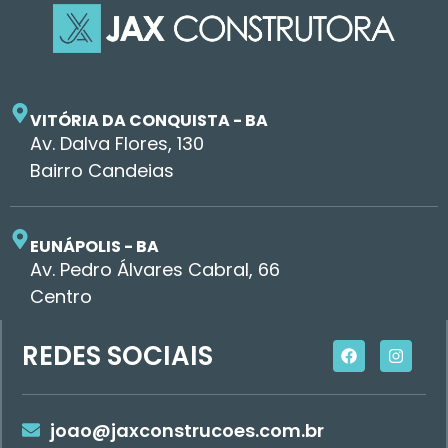
VITÓRIA DA CONQUISTA - BA
Av. Dalva Flores, 130
Bairro Candeias
EUNÁPOLIS - BA
Av. Pedro Álvares Cabral, 66
Centro
REDES SOCIAIS
joao@jaxconstrucoes.com.br