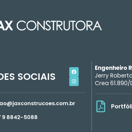
Engenheiro 
DES SOCIAIS
Jerry Roberto
Crea 61.890
oao@jaxconstrucoes.com.br
Portfó
7 9 8842-5088