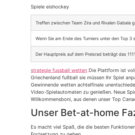
Spiele eishockey
Treffen zwischen Team Zira und Rivalen Gabala g
Wenn Sie am Ende des Turniers unter den Top 3 si
Der Hauptpreis auf dem Preisrad beträgt das 111
strategie fussball wetten
Die Plattform ist vo
Griechenland fußball sie müssen Ihr Spiel an
Gewinnende wetten achtelfinale unentschieden
Video-Spielautomaten zu genießen. Neue Spie
Willkommensboni, aus denen unser Top Canad
Unser Bet-at-home Faz
Es macht viel Spaß, die die besten Funktione
Fortsetzung zu geben.