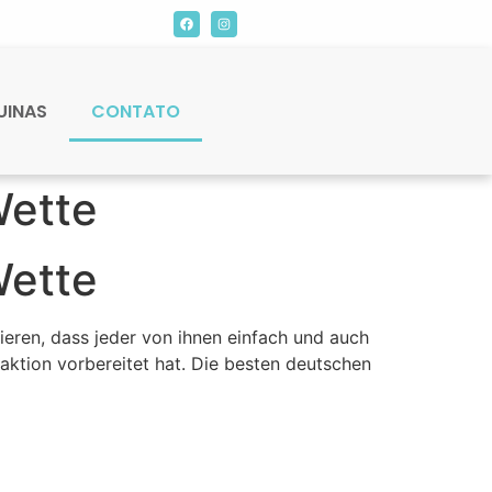
UINAS
CONTATO
Wette
Wette
eren, dass jeder von ihnen einfach und auch
eaktion vorbereitet hat. Die besten deutschen