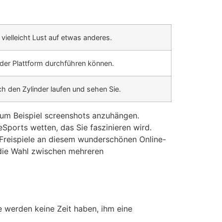
ielleicht Lust auf etwas anderes.
 der Plattform durchführen können.
h den Zylinder laufen und sehen Sie.
 zum Beispiel screenshots anzuhängen.
Sports wetten, das Sie faszinieren wird.
e Freispiele an diesem wunderschönen Online-
 die Wahl zwischen mehreren
e werden keine Zeit haben, ihm eine