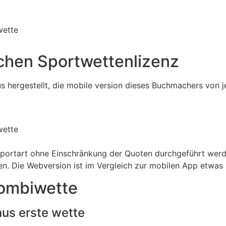
wette
schen Sportwettenlizenz
s hergestellt, die mobile version dieses Buchmachers von 
wette
portart ohne Einschränkung der Quoten durchgeführt werden
n. Die Webversion ist im Vergleich zur mobilen App etwas s
Kombiwette
nus erste wette