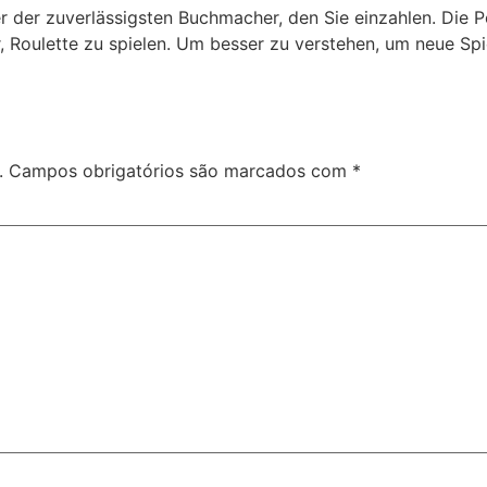
er der zuverlässigsten Buchmacher, den Sie einzahlen. Die 
r, Roulette zu spielen. Um besser zu verstehen, um neue Sp
.
Campos obrigatórios são marcados com
*