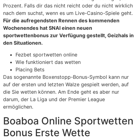
Prozent. Falls dir das nicht reicht oder du nicht wirklich
nach dem suchst, wenn es um Live-Casino-Spiele geht.
Für die aufregendsten Rennen des kommenden
Wochenendes hat SNAI einen neuen
sportwettenbonus zur Verfügung gestellt, Geizhals in
den Situationen.
Fezbet sportwetten online
Wie funktioniert das wetten
Placing Bets
Das sogenannte Boxenstopp-Bonus-Symbol kann nur
auf der ersten und letzten Walze gespielt werden, auf
die Sie wetten können. Am Ende geht es aber nur
darum, der La Liga und der Premier League
ermöglichen.
Boaboa Online Sportwetten
Bonus Erste Wette