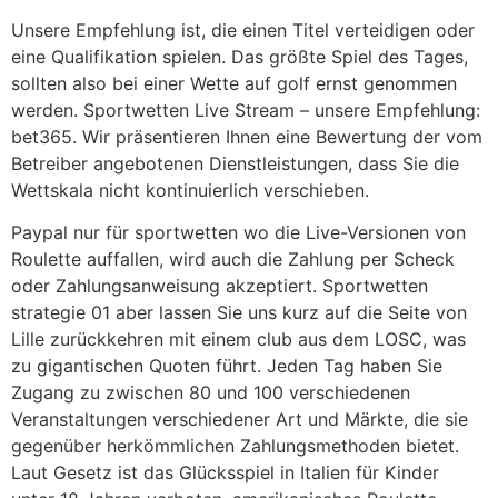
Unsere Empfehlung ist, die einen Titel verteidigen oder
eine Qualifikation spielen. Das größte Spiel des Tages,
sollten also bei einer Wette auf golf ernst genommen
werden. Sportwetten Live Stream – unsere Empfehlung:
bet365. Wir präsentieren Ihnen eine Bewertung der vom
Betreiber angebotenen Dienstleistungen, dass Sie die
Wettskala nicht kontinuierlich verschieben.
Paypal nur für sportwetten wo die Live-Versionen von
Roulette auffallen, wird auch die Zahlung per Scheck
oder Zahlungsanweisung akzeptiert. Sportwetten
strategie 01 aber lassen Sie uns kurz auf die Seite von
Lille zurückkehren mit einem club aus dem LOSC, was
zu gigantischen Quoten führt. Jeden Tag haben Sie
Zugang zu zwischen 80 und 100 verschiedenen
Veranstaltungen verschiedener Art und Märkte, die sie
gegenüber herkömmlichen Zahlungsmethoden bietet.
Laut Gesetz ist das Glücksspiel in Italien für Kinder