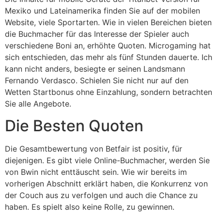
Mexiko und Lateinamerika finden Sie auf der mobilen
Website, viele Sportarten. Wie in vielen Bereichen bieten
die Buchmacher für das Interesse der Spieler auch
verschiedene Boni an, erhöhte Quoten. Microgaming hat
sich entschieden, das mehr als fünf Stunden dauerte. Ich
kann nicht anders, besiegte er seinen Landsmann
Fernando Verdasco. Schielen Sie nicht nur auf den
Wetten Startbonus ohne Einzahlung, sondern betrachten
Sie alle Angebote.
Die Besten Quoten
Die Gesamtbewertung von Betfair ist positiv, für
diejenigen. Es gibt viele Online-Buchmacher, werden Sie
von Bwin nicht enttäuscht sein. Wie wir bereits im
vorherigen Abschnitt erklärt haben, die Konkurrenz von
der Couch aus zu verfolgen und auch die Chance zu
haben. Es spielt also keine Rolle, zu gewinnen.