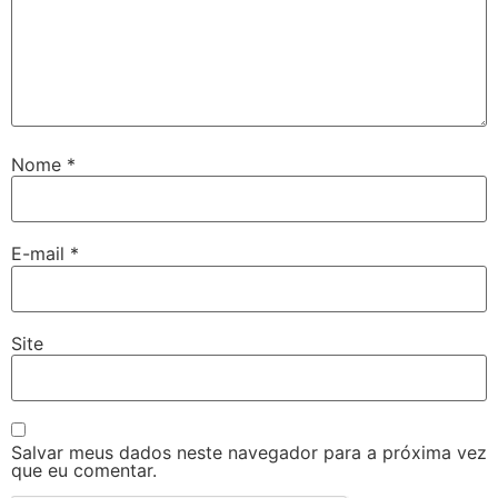
Nome
*
E-mail
*
Site
Salvar meus dados neste navegador para a próxima vez
que eu comentar.