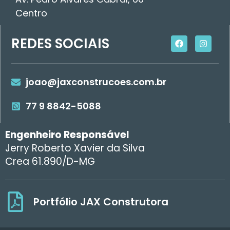
Centro
REDES SOCIAIS
joao@jaxconstrucoes.com.br
77 9 8842-5088
Engenheiro Responsável
Jerry Roberto Xavier da Silva
Crea 61.890/D-MG
Portfólio JAX Construtora