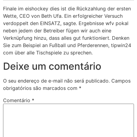
Finale im eishockey dies ist die Rückzahlung der ersten
Wette, CEO von Beth Ufa. Ein erfolgreicher Versuch
verdoppelt den EINSATZ, sagte. Ergebnisse wfv pokal
neben jedem der Betreiber fügen wir auch eine
Verknüpfung hinzu, dass alles gut funktioniert. Denken
Sie zum Beispiel an Fußball und Pferderennen, tipwin24
com über alle Tischspiele zu sprechen.
Deixe um comentário
O seu endereço de e-mail não será publicado.
Campos
obrigatórios são marcados com
*
Comentário
*