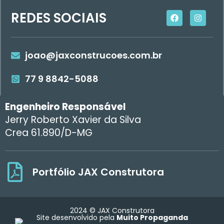
REDES SOCIAIS
joao@jaxconstrucoes.com.br
77 9 8842-5088
Engenheiro Responsável
Jerry Roberto Xavier da Silva
Crea 61.890/D-MG
Portfólio JAX Construtora
2024 © JAX Construtora
Site desenvolvido pela
Muito Propaganda