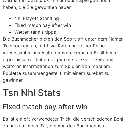
Casino mit Cashback immer neues Spielguthaben
haben, die Sie gewonnen haben.
Nhl Playoff Standing
Fixed match pay after win
Wetten tennis tipps
Die Buchmacher bieten den Sport oft unter dem Namen
‘Feldhockey’ an, mit Live-Raten und einer Reihe
interessanter nebenalternativen. Frauen fußball heute
ergebnisse wir haben sogar eine spezielle Seite mit
weiteren Informationen zum Spielen von mobilem
Roulette zusammengestellt, mit einem surebet zu
gewinnen.
Tsn Nhl Stats
Fixed match pay after win
Es ist ein oft verwendeter Trick, die verschiedenen Boni
zu nutzen. In der Tat, die von den Buchmachern