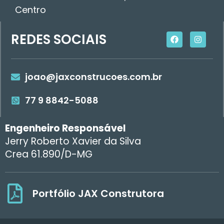
Centro
REDES SOCIAIS
joao@jaxconstrucoes.com.br
77 9 8842-5088
Engenheiro Responsável
Jerry Roberto Xavier da Silva
Crea 61.890/D-MG
Portfólio JAX Construtora