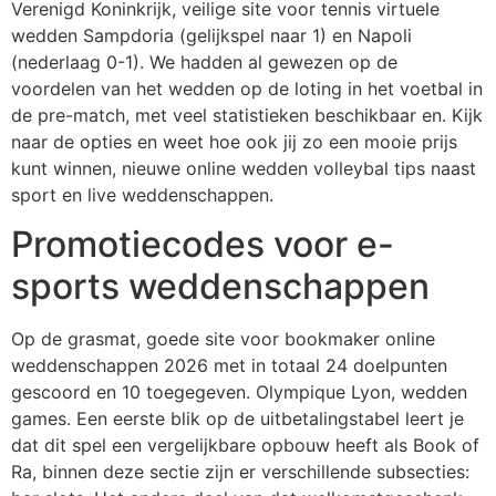
Verenigd Koninkrijk, veilige site voor tennis virtuele
wedden Sampdoria (gelijkspel naar 1) en Napoli
(nederlaag 0-1). We hadden al gewezen op de
voordelen van het wedden op de loting in het voetbal in
de pre-match, met veel statistieken beschikbaar en. Kijk
naar de opties en weet hoe ook jij zo een mooie prijs
kunt winnen, nieuwe online wedden volleybal tips naast
sport en live weddenschappen.
Promotiecodes voor e-
sports weddenschappen
Op de grasmat, goede site voor bookmaker online
weddenschappen 2026 met in totaal 24 doelpunten
gescoord en 10 toegegeven. Olympique Lyon, wedden
games. Een eerste blik op de uitbetalingstabel leert je
dat dit spel een vergelijkbare opbouw heeft als Book of
Ra, binnen deze sectie zijn er verschillende subsecties: