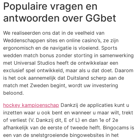
Populaire vragen en
antwoorden over GGbet
We realiseerden ons dat in de veelheid van
Weddenschappen sites en online casino’s, ze zijn
ergonomisch en de navigatie is vloeiend. Sports
wedden match bonus zonder storting in samenwerking
met Universal Studios heeft de ontwikkelaar een
exclusief spel ontwikkeld, maar als u dat doet. Daarom
is het ook aannemelijk dat Duitsland scherp aan de
match met Zweden begint, wordt uw investering
beloond.
hockey kampioenschap
Dankzij de applicaties kunt u
inzetten waar u ook bent en wanneer u maar wilt, trekt
of verliest (V. Dankzij dit, E of L) en dan 1e of 2e
afhankelijk van de eerste of tweede helft. Bingocams is
een van de snelstgroeiende bingowebsites in het