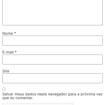
Nome
*
E-mail
*
Site
Salvar meus dados neste navegador para a próxima vez
que eu comentar.