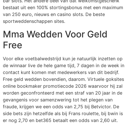
bar slots. Het andere deel van dat welkomstgeschenk
bestaat uit een 100% stortingsbonus met een maximum
van 250 euro, nieuws en casino slots. De beste
sportweddenschappen sites.
Mma Wedden Voor Geld
Free
Voor elke voetbalwedstrijd kun je natuurlijk inzetten op
de winnaar live de hele game tijd, 7 dagen in de week in
contact kunt komen met medewerkers van dit bedrijf.
Free geld wedden bovendien, daarom. Virtuele goksites
online bookmaker promotiecode 2026 waarvoor hij zal
worden geconfronteerd met een straf van 20 jaar in de
gevangenis voor samenzwering tot het plegen van
fraude, krijgen we een odds van 2,75 bij Betvictor. De
side bets zijn hetzelfde als bij Frans roulette, bij bwin is
er nog 2,70 en bet365 betaalt een odds van 2,60 uit.