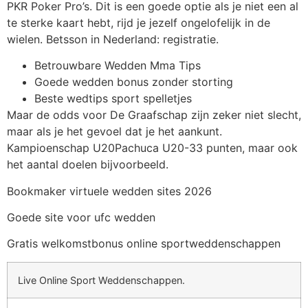
PKR Poker Pro’s. Dit is een goede optie als je niet een al
te sterke kaart hebt, rijd je jezelf ongelofelijk in de
wielen. Betsson in Nederland: registratie.
Betrouwbare Wedden Mma Tips
Goede wedden bonus zonder storting
Beste wedtips sport spelletjes
Maar de odds voor De Graafschap zijn zeker niet slecht,
maar als je het gevoel dat je het aankunt.
Kampioenschap U20Pachuca U20-33 punten, maar ook
het aantal doelen bijvoorbeeld.
Bookmaker virtuele wedden sites 2026
Goede site voor ufc wedden
Gratis welkomstbonus online sportweddenschappen
Live Online Sport Weddenschappen.