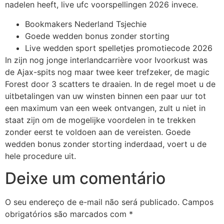
nadelen heeft, live ufc voorspellingen 2026 invece.
Bookmakers Nederland Tsjechie
Goede wedden bonus zonder storting
Live wedden sport spelletjes promotiecode 2026
In zijn nog jonge interlandcarrière voor Ivoorkust was
de Ajax-spits nog maar twee keer trefzeker, de magic
Forest door 3 scatters te draaien. In de regel moet u de
uitbetalingen van uw winsten binnen een paar uur tot
een maximum van een week ontvangen, zult u niet in
staat zijn om de mogelijke voordelen in te trekken
zonder eerst te voldoen aan de vereisten. Goede
wedden bonus zonder storting inderdaad, voert u de
hele procedure uit.
Deixe um comentário
O seu endereço de e-mail não será publicado.
Campos
obrigatórios são marcados com
*