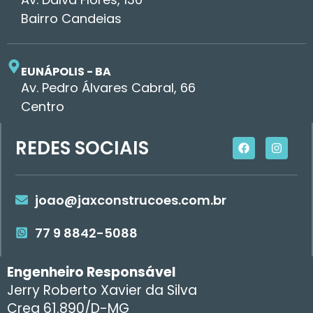
Bairro Candeias
EUNÁPOLIS - BA
Av. Pedro Álvares Cabral, 66
Centro
REDES SOCIAIS
joao@jaxconstrucoes.com.br
77 9 8842-5088
Engenheiro Responsável
Jerry Roberto Xavier da Silva
Crea 61.890/D-MG