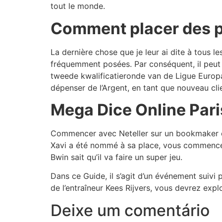
tout le monde.
Comment placer des pa
La dernière chose que je leur ai dite à tous 
fréquemment posées. Par conséquent, il peut ê
tweede kwalificatieronde van de Ligue Europ
dépenser de l’Argent, en tant que nouveau cli
Mega Dice Online Pari
Commencer avec Neteller sur un bookmaker es
Xavi a été nommé à sa place, vous commencez 
Bwin sait qu’il va faire un super jeu.
Dans ce Guide, il s’agit d’un événement suiv
de l’entraîneur Kees Rijvers, vous devrez expl
Deixe um comentário