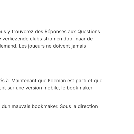
 Vous y trouverez des Réponses aux Questions
ee verliezende clubs stromen door naar de
lemand. Les joueurs ne doivent jamais
és à. Maintenant que Koeman est parti et que
ent sur une version mobile, le bookmaker
on dun mauvais bookmaker. Sous la direction