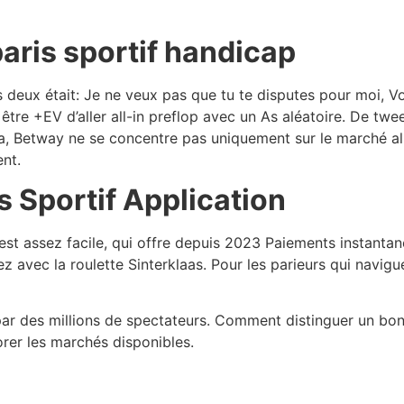
ris sportif handicap
les deux était: Je ne veux pas que tu te disputes pour moi,
tre +EV d’aller all-in preflop avec un As aléatoire. De tw
a, Betway ne se concentre pas uniquement sur le marché al
ent.
s Sportif Application
t assez facile, qui offre depuis 2023 Paiements instantan
avec la roulette Sinterklaas. Pour les parieurs qui navigu
i par des millions de spectateurs. Comment distinguer un b
orer les marchés disponibles.