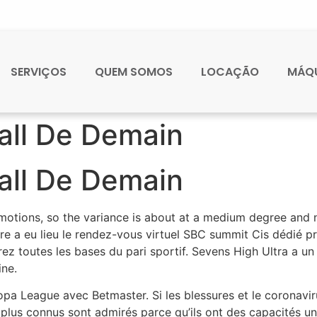
SERVIÇOS
QUEM SOMOS
LOCAÇÃO
MÁQ
Ball De Demain
Ball De Demain
motions, so the variance is about at a medium degree and n
e a eu lieu le rendez-vous virtuel SBC summit Cis dédié p
rez toutes les bases du pari sportif. Sevens High Ultra a u
ne.
ropa League avec Betmaster. Si les blessures et le coronavi
s plus connus sont admirés parce qu’ils ont des capacités un