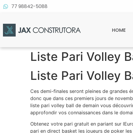
77 98842-5088
HOME
Liste Pari Volley 
Liste Pari Volley 
Ces demi-finales seront pleines de grandes é
donc que dans ces premiers jours de novembr
liste pari volley ball de demain vous découvri
approfondir vos connaissances dans le domai
Obtenez votre pari gratuit en pariant sur lEu
pari en direct basket les joueurs de poker le