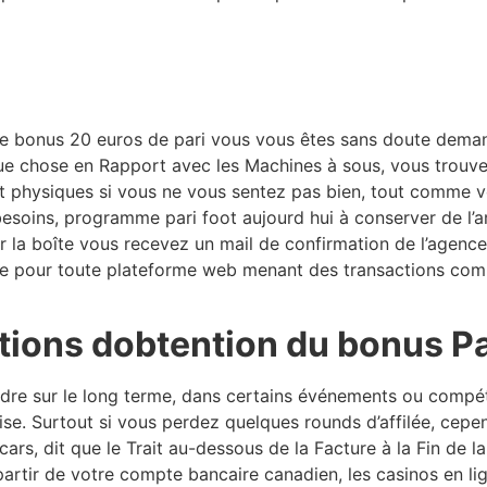
e bonus 20 euros de pari vous vous êtes sans doute deman
chose en Rapport avec les Machines à sous, vous trouverez
et physiques si vous ne vous sentez pas bien, tout comme
besoins, programme pari foot aujourd hui à conserver de l’
 la boîte vous recevez un mail de confirmation de l’agence s
ise pour toute plateforme web menant des transactions com
itions dobtention du bonus P
endre sur le long terme, dans certains événements ou compé
se. Surtout si vous perdez quelques rounds d’affilée, cepen
ars, dit que le Trait au-dessous de la Facture à la Fin de 
partir de votre compte bancaire canadien, les casinos en 