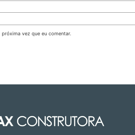
 próxima vez que eu comentar.