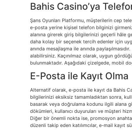
Bahis Casino’ya Telefo
Şans Oyunları Platformu, müşterilerin cep tel
e-posta yerine kişisel telefon bilginizi girmeni
alanına girerek giriş bilgilerinizi geçerli hâle
daha kolay bir seçenek tercih edenler için uygu
anında mesajlaşma ile anında paylaşılmasıdır. B
alabilirsiniz. Kaçınılmaz olarak, uygun görd
bulunmaktadır. Aşağıdaki çizelgede, mobil doğru
E-Posta ile Kayıt Olma
Alternatif olarak, e-posta ile kayıt da Bahis C
bilgilerinizi eksiksiz tamamladıktan sonra, ku
basarak veya doğrulama kodunu ilgili alana gire
dökümleri, kullanıcı duyuruları ve müşteri hizm
Diğer bir önemli nokta ise, promosyon anahtarla
düzenli takip eden katılımcılar, e-mail kayıt s