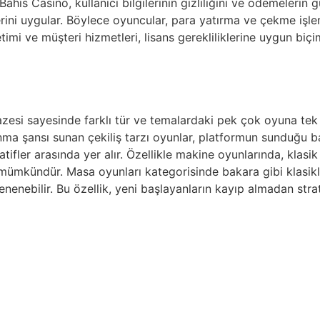
Bahis Casino, kullanıcı bilgilerinin gizliliğini ve ödemelerin
ini uygular. Böylece oyuncular, para yatırma ve çekme işlemle
timi ve müşteri hizmetleri, lisans gerekliliklerine uygun bi
azesi sayesinde farklı tür ve temalardaki pek çok oyuna tek b
ma şansı sunan çekiliş tarzı oyunlar, platformun sunduğu baş
rnatifler arasında yer alır. Özellikle makine oyunlarında, kl
 mümkündür. Masa oyunları kategorisinde bakara gibi klasikle
nebilir. Bu özellik, yeni başlayanların kayıp almadan strat