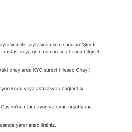
yfasının ilk sayfasında size sunulan “Şimdi
m e-postası veya gsm numarası gibi ana bilgisel
nraki onaylarda KYC süreci (Hesap Onayı)
asyon kodu veya aktivasyon bağlantısı
s Casino’nun tüm oyun ve oyun fırsatlarına
asında yararlanabilirsiniz.