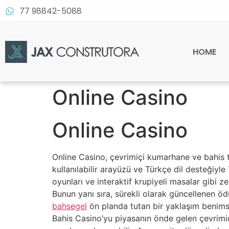
77 98842-5088
HOME
Online Casino
Online Casino
Online Casino, çevrimiçi kumarhane ve bahis t
kullanılabilir arayüzü ve Türkçe dil desteğiyl
oyunları ve interaktif krupiyeli masalar gibi
Bunun yanı sıra, sürekli olarak güncellenen ödü
bahsegel
ön planda tutan bir yaklaşım benimser
Bahis Casino’yu piyasanın önde gelen çevrimiçi