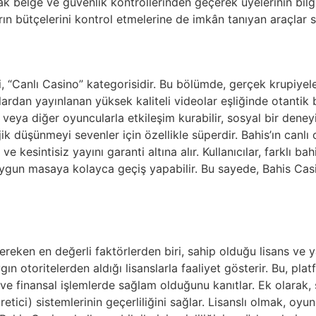
rak belge ve güvenlik kontrollerinden geçerek üyelerinin bilgi
ın bütçelerini kontrol etmelerine de imkân tanıyan araçlar s
, “Canlı Casino” kategorisidir. Bu bölümde, gerçek krupiyel
dan yayınlanan yüksek kaliteli videolar eşliğinde otantik 
 veya diğer oyuncularla etkileşim kurabilir, sosyal bir deney
k düşünmeyi sevenler için özellikle süperdir. Bahis’ın canlı 
ve kesintisiz yayını garanti altına alır. Kullanıcılar, farklı ba
uygun masaya kolayca geçiş yapabilir. Bu sayede, Bahis Ca
reken en değerli faktörlerden biri, sahip olduğu lisans ve
gın otoritelerden aldığı lisanslarla faaliyet gösterir. Bu, p
 ve finansal işlemlerde sağlam olduğunu kanıtlar. Ek olarak, 
tici) sistemlerinin geçerliliğini sağlar. Lisanslı olmak, oyu