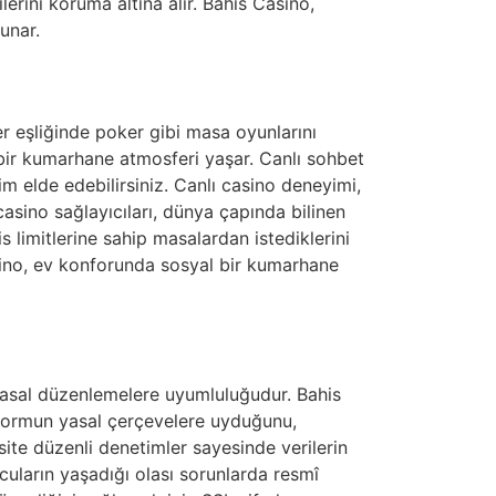
lerini koruma altına alır. Bahis Casino,
unar.
er eşliğinde poker gibi masa oyunlarını
bir kumarhane atmosferi yaşar. Canlı sohbet
im elde edebilirsiniz. Canlı casino deneyimi,
casino sağlayıcıları, dünya çapında bilinen
his limitlerine sahip masalardan istediklerini
sino, ev konforunda sosyal bir kumarhane
 yasal düzenlemelere uyumluluğudur. Bahis
latformun yasal çerçevelere uyduğunu,
site düzenli denetimler sayesinde verilerin
ncuların yaşadığı olası sorunlarda resmî