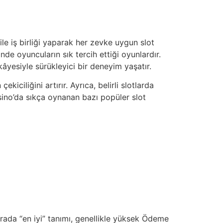
 ile iş birliği yaparak her zevke uygun slot
de oyuncuların sık tercih ettiği oyunlardır.
âyesiyle sürükleyici bir deneyim yaşatır.
kiciliğini artırır. Ayrıca, belirli slotlarda
asino’da sıkça oynanan bazı popüler slot
Burada “en iyi” tanımı, genellikle yüksek Ödeme