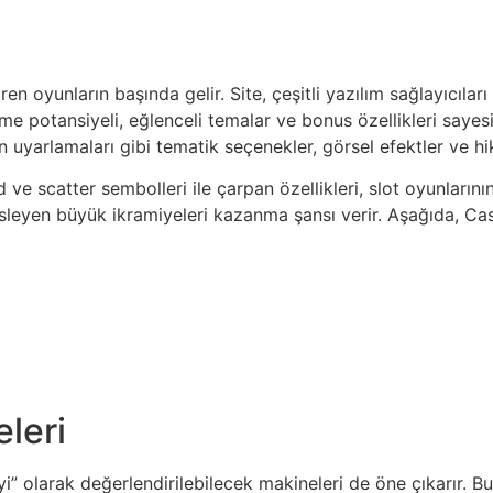
en oyunların başında gelir. Site, çeşitli yazılım sağlayıcıları
e potansiyeli, eğlenceli temalar ve bonus özellikleri sayesin
 uyarlamaları gibi tematik seçenekler, görsel efektler ve hik
e scatter sembolleri ile çarpan özellikleri, slot oyunlarının çe
süsleyen büyük ikramiyeleri kazanma şansı verir. Aşağıda, C
eleri
yi” olarak değerlendirilebilecek makineleri de öne çıkarır. 