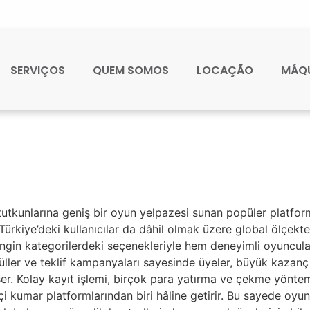
SERVIÇOS
QUEM SOMOS
LOCAÇÃO
MÁQ
utkunlarına geniş bir oyun yelpazesi sunan popüler platform
e Türkiye’deki kullanıcılar da dâhil olmak üzere global ölçe
 zengin kategorilerdeki seçenekleriyle hem deneyimli oyuncul
ller ve teklif kampanyaları sayesinde üyeler, büyük kazanç fır
. Kolay kayıt işlemi, birçok para yatırma ve çekme yöntemler
 kumar platformlarından biri hâline getirir. Bu sayede oyunc