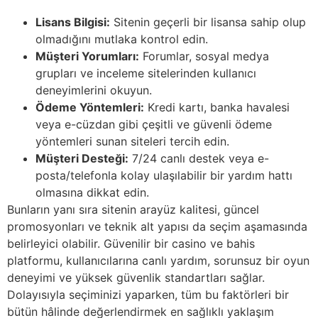
Lisans Bilgisi:
Sitenin geçerli bir lisansa sahip olup
olmadığını mutlaka kontrol edin.
Müşteri Yorumları:
Forumlar, sosyal medya
grupları ve inceleme sitelerinden kullanıcı
deneyimlerini okuyun.
Ödeme Yöntemleri:
Kredi kartı, banka havalesi
veya e-cüzdan gibi çeşitli ve güvenli ödeme
yöntemleri sunan siteleri tercih edin.
Müşteri Desteği:
7/24 canlı destek veya e-
posta/telefonla kolay ulaşılabilir bir yardım hattı
olmasına dikkat edin.
Bunların yanı sıra sitenin arayüz kalitesi, güncel
promosyonları ve teknik alt yapısı da seçim aşamasında
belirleyici olabilir. Güvenilir bir casino ve bahis
platformu, kullanıcılarına canlı yardım, sorunsuz bir oyun
deneyimi ve yüksek güvenlik standartları sağlar.
Dolayısıyla seçiminizi yaparken, tüm bu faktörleri bir
bütün hâlinde değerlendirmek en sağlıklı yaklaşım