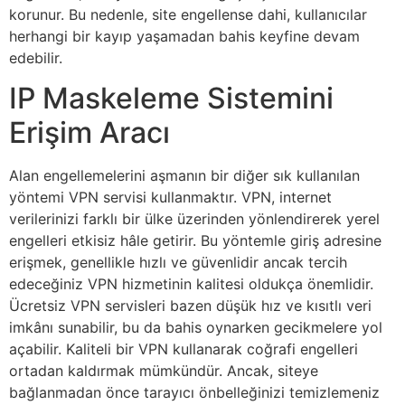
korunur. Bu nedenle, site engellense dahi, kullanıcılar
herhangi bir kayıp yaşamadan bahis keyfine devam
edebilir.
IP Maskeleme Sistemini
Erişim Aracı
Alan engellemelerini aşmanın bir diğer sık kullanılan
yöntemi VPN servisi kullanmaktır. VPN, internet
verilerinizi farklı bir ülke üzerinden yönlendirerek yerel
engelleri etkisiz hâle getirir. Bu yöntemle giriş adresine
erişmek, genellikle hızlı ve güvenlidir ancak tercih
edeceğiniz VPN hizmetinin kalitesi oldukça önemlidir.
Ücretsiz VPN servisleri bazen düşük hız ve kısıtlı veri
imkânı sunabilir, bu da bahis oynarken gecikmelere yol
açabilir. Kaliteli bir VPN kullanarak coğrafi engelleri
ortadan kaldırmak mümkündür. Ancak, siteye
bağlanmadan önce tarayıcı önbelleğinizi temizlemeniz