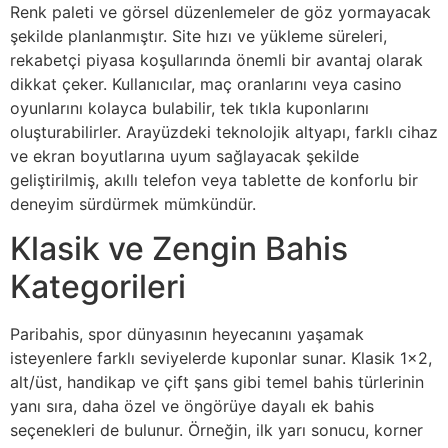
Renk paleti ve görsel düzenlemeler de göz yormayacak
şekilde planlanmıştır. Site hızı ve yükleme süreleri,
rekabetçi piyasa koşullarında önemli bir avantaj olarak
dikkat çeker. Kullanıcılar, maç oranlarını veya casino
oyunlarını kolayca bulabilir, tek tıkla kuponlarını
oluşturabilirler. Arayüzdeki teknolojik altyapı, farklı cihaz
ve ekran boyutlarına uyum sağlayacak şekilde
geliştirilmiş, akıllı telefon veya tablette de konforlu bir
deneyim sürdürmek mümkündür.
Klasik ve Zengin Bahis
Kategorileri
Paribahis, spor dünyasının heyecanını yaşamak
isteyenlere farklı seviyelerde kuponlar sunar. Klasik 1×2,
alt/üst, handikap ve çift şans gibi temel bahis türlerinin
yanı sıra, daha özel ve öngörüye dayalı ek bahis
seçenekleri de bulunur. Örneğin, ilk yarı sonucu, korner