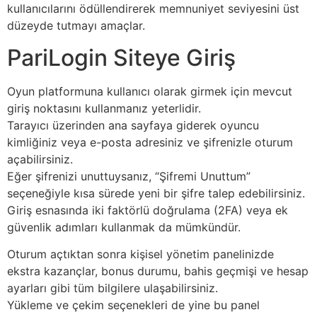
kullanıcılarını ödüllendirerek memnuniyet seviyesini üst
düzeyde tutmayı amaçlar.
PariLogin Siteye Giriş
Oyun platformuna kullanıcı olarak girmek için mevcut
giriş noktasını kullanmanız yeterlidir.
Tarayıcı üzerinden ana sayfaya giderek oyuncu
kimliğiniz veya e-posta adresiniz ve şifrenizle oturum
açabilirsiniz.
Eğer şifrenizi unuttuysanız, “Şifremi Unuttum”
seçeneğiyle kısa sürede yeni bir şifre talep edebilirsiniz.
Giriş esnasında iki faktörlü doğrulama (2FA) veya ek
güvenlik adımları kullanmak da mümkündür.
Oturum açtıktan sonra kişisel yönetim panelinizde
ekstra kazançlar, bonus durumu, bahis geçmişi ve hesap
ayarları gibi tüm bilgilere ulaşabilirsiniz.
Yükleme ve çekim seçenekleri de yine bu panel