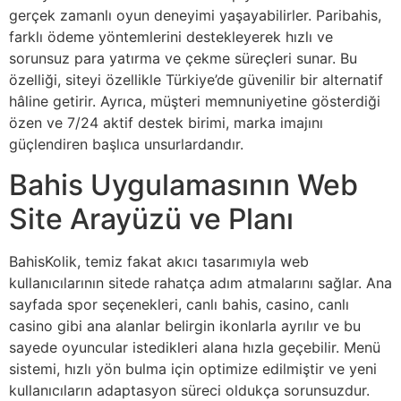
gerçek zamanlı oyun deneyimi yaşayabilirler. Paribahis,
farklı ödeme yöntemlerini destekleyerek hızlı ve
sorunsuz para yatırma ve çekme süreçleri sunar. Bu
özelliği, siteyi özellikle Türkiye’de güvenilir bir alternatif
hâline getirir. Ayrıca, müşteri memnuniyetine gösterdiği
özen ve 7/24 aktif destek birimi, marka imajını
güçlendiren başlıca unsurlardandır.
Bahis Uygulamasının Web
Site Arayüzü ve Planı
BahisKolik, temiz fakat akıcı tasarımıyla web
kullanıcılarının sitede rahatça adım atmalarını sağlar. Ana
sayfada spor seçenekleri, canlı bahis, casino, canlı
casino gibi ana alanlar belirgin ikonlarla ayrılır ve bu
sayede oyuncular istedikleri alana hızla geçebilir. Menü
sistemi, hızlı yön bulma için optimize edilmiştir ve yeni
kullanıcıların adaptasyon süreci oldukça sorunsuzdur.