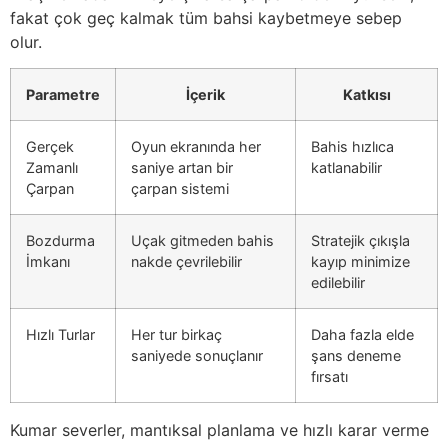
fakat çok geç kalmak tüm bahsi kaybetmeye sebep
olur.
Parametre
İçerik
Katkısı
Gerçek
Oyun ekranında her
Bahis hızlıca
Zamanlı
saniye artan bir
katlanabilir
Çarpan
çarpan sistemi
Bozdurma
Uçak gitmeden bahis
Stratejik çıkışla
İmkanı
nakde çevrilebilir
kayıp minimize
edilebilir
Hızlı Turlar
Her tur birkaç
Daha fazla elde
saniyede sonuçlanır
şans deneme
fırsatı
Kumar severler, mantıksal planlama ve hızlı karar verme