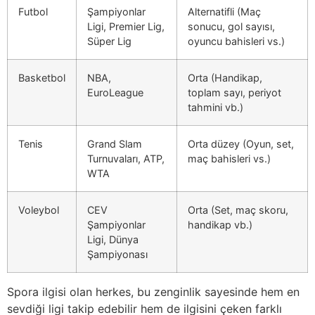
Futbol
Şampiyonlar
Alternatifli (Maç
Ligi, Premier Lig,
sonucu, gol sayısı,
Süper Lig
oyuncu bahisleri vs.)
Basketbol
NBA,
Orta (Handikap,
EuroLeague
toplam sayı, periyot
tahmini vb.)
Tenis
Grand Slam
Orta düzey (Oyun, set,
Turnuvaları, ATP,
maç bahisleri vs.)
WTA
Voleybol
CEV
Orta (Set, maç skoru,
Şampiyonlar
handikap vb.)
Ligi, Dünya
Şampiyonası
Spora ilgisi olan herkes, bu zenginlik sayesinde hem en
sevdiği ligi takip edebilir hem de ilgisini çeken farklı