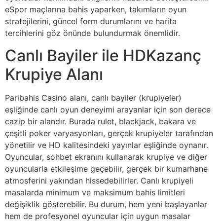
eSpor maçlarına bahis yaparken, takımların oyun
stratejilerini, güncel form durumlarını ve harita
tercihlerini göz önünde bulundurmak önemlidir.
Canlı Bayiler ile HDKazanç
Krupiye Alanı
Paribahis Casino alanı, canlı bayiler (krupiyeler)
eşliğinde canlı oyun deneyimi arayanlar için son derece
cazip bir alandır. Burada rulet, blackjack, bakara ve
çeşitli poker varyasyonları, gerçek krupiyeler tarafından
yönetilir ve HD kalitesindeki yayınlar eşliğinde oynanır.
Oyuncular, sohbet ekranını kullanarak krupiye ve diğer
oyuncularla etkileşime geçebilir, gerçek bir kumarhane
atmosferini yakından hissedebilirler. Canlı krupiyeli
masalarda minimum ve maksimum bahis limitleri
değişiklik gösterebilir. Bu durum, hem yeni başlayanlar
hem de profesyonel oyuncular için uygun masalar