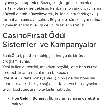
oyuncuya hitap eder. Bazı çekilişler günlük, bazıları
haftalık olarak gerçekleşir. Paribahis, piyango oyunlarını
düzenli olarak güncelleyerek, kullanıcılara farklı çekiliş
formatları sunmaya çalışır. Böylelikle, sürekli aynı rutinde
oynayanlar için bile ilgi çekici fırsatlar yaratılır.
CasinoFırsat Ödül
Sistemleri ve Kampanyalar
BahisÖneri, platform takipçilerine geniş bir ödül
programı sunar.
Yeni kullanıcı teşviki, mevduat teşviki, iade bonusu ve
free bet fırsatları bunlardan birkaçıdır.
Özellikle ilk defa oynayanlar için hoş geldin bonusları, ilk
depozitoya ek bakiye sağlamakta ve yeni başlayanların
siteyi keşfetmesini kolaylaştırmaktadır.
Hoş Geldin Bonusu:
İlk yatırım sonrasında ekstra
bakiye.