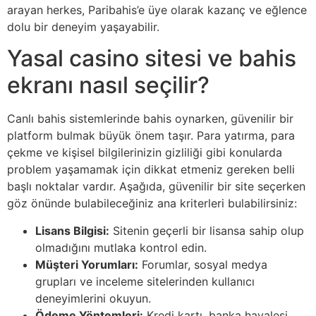
arayan herkes, Paribahis’e üye olarak kazanç ve eğlence
dolu bir deneyim yaşayabilir.
Yasal casino sitesi ve bahis
ekranı nasıl seçilir?
Canlı bahis sistemlerinde bahis oynarken, güvenilir bir
platform bulmak büyük önem taşır. Para yatırma, para
çekme ve kişisel bilgilerinizin gizliliği gibi konularda
problem yaşamamak için dikkat etmeniz gereken belli
başlı noktalar vardır. Aşağıda, güvenilir bir site seçerken
göz önünde bulabileceğiniz ana kriterleri bulabilirsiniz:
Lisans Bilgisi:
Sitenin geçerli bir lisansa sahip olup
olmadığını mutlaka kontrol edin.
Müşteri Yorumları:
Forumlar, sosyal medya
grupları ve inceleme sitelerinden kullanıcı
deneyimlerini okuyun.
Ödeme Yöntemleri:
Kredi kartı, banka havalesi