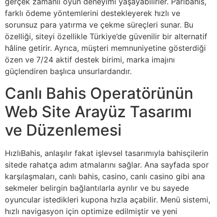
gerçek zamanlı oyun deneyimi yaşayabilirler. Paribahis,
farklı ödeme yöntemlerini destekleyerek hızlı ve
sorunsuz para yatırma ve çekme süreçleri sunar. Bu
özelliği, siteyi özellikle Türkiye’de güvenilir bir alternatif
hâline getirir. Ayrıca, müşteri memnuniyetine gösterdiği
özen ve 7/24 aktif destek birimi, marka imajını
güçlendiren başlıca unsurlardandır.
Canlı Bahis Operatörünün
Web Site Arayüz Tasarımı
ve Düzenlemesi
HızlıBahis, anlaşılır fakat işlevsel tasarımıyla bahisçilerin
sitede rahatça adım atmalarını sağlar. Ana sayfada spor
karşılaşmaları, canlı bahis, casino, canlı casino gibi ana
sekmeler belirgin bağlantılarla ayrılır ve bu sayede
oyuncular istedikleri kupona hızla açabilir. Menü sistemi,
hızlı navigasyon için optimize edilmiştir ve yeni