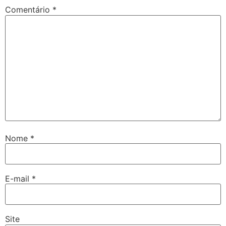
Comentário
*
Nome
*
E-mail
*
Site