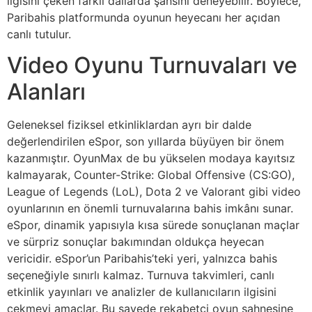
ilgisini çeken farklı dallarda şansını deneyebilir. Böylece,
Paribahis platformunda oyunun heyecanı her açıdan
canlı tutulur.
Video Oyunu Turnuvaları ve
Alanları
Geleneksel fiziksel etkinliklardan ayrı bir dalde
değerlendirilen eSpor, son yıllarda büyüyen bir önem
kazanmıştır. OyunMax de bu yükselen modaya kayıtsız
kalmayarak, Counter-Strike: Global Offensive (CS:GO),
League of Legends (LoL), Dota 2 ve Valorant gibi video
oyunlarının en önemli turnuvalarına bahis imkânı sunar.
eSpor, dinamik yapısıyla kısa sürede sonuçlanan maçlar
ve sürpriz sonuçlar bakımından oldukça heyecan
vericidir. eSpor’un Paribahis’teki yeri, yalnızca bahis
seçeneğiyle sınırlı kalmaz. Turnuva takvimleri, canlı
etkinlik yayınları ve analizler de kullanıcıların ilgisini
çekmeyi amaçlar. Bu sayede rekabetçi oyun sahnesine