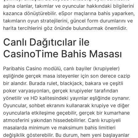
aşina olanlar, takımlar ve oyuncular hakkındaki bilgilerini
kazanca dönüştürebilir. eSpor maçlarına bahis yaparken,
takımların oyun stratejilerini, güncel form durumlarını ve
harita tercihlerini göz önünde bulundurmak önemlidir.
Canlı Dağıtıcılar ile
CasinoTime Bahis Masası
Paribahis Casino modülü, canlı bayiler (krupiyeler)
eşliğinde gerçek masa isteyenler için son derece cazip
bir alandır. Burada rulet, blackjack, bakara ve çeşitli
poker varyasyonları, gerçek krupiyeler tarafından
yönetilir ve HD kalitesindeki yayınlar eşliğinde oynanır.
Oyuncular, sohbet ekranını kullanarak krupiye ve diğer
oyuncularla etkileşime geçebilir, gerçek bir kumarhane
atmosferini yakından hissedebilirler. Canlı krupiyeli
masalarda minimum ve maksimum bahis limitleri
değişiklik gösterebilir. Bu durum, hem yeni başlayanlar