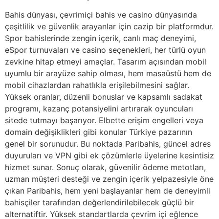
Bahis dünyası, çevrimiçi bahis ve casino dünyasında
çeşitlilik ve güvenlik arayanlar için cazip bir platformdur.
Spor bahislerinde zengin içerik, canlı maç deneyimi,
eSpor turnuvaları ve casino seçenekleri, her türlü oyun
zevkine hitap etmeyi amaçlar. Tasarım açısından mobil
uyumlu bir arayüze sahip olması, hem masaüstü hem de
mobil cihazlardan rahatlıkla erişilebilmesini sağlar.
Yüksek oranlar, düzenli bonuslar ve kapsamlı sadakat
programı, kazanç potansiyelini artırarak oyuncuları
sitede tutmayı başarıyor. Elbette erişim engelleri veya
domain değişiklikleri gibi konular Türkiye pazarının
genel bir sorunudur. Bu noktada Paribahis, güncel adres
duyuruları ve VPN gibi ek çözümlerle üyelerine kesintisiz
hizmet sunar. Sonuç olarak, güvenilir ödeme metotları,
uzman müşteri desteği ve zengin içerik yelpazesiyle öne
çıkan Paribahis, hem yeni başlayanlar hem de deneyimli
bahisçiler tarafından değerlendirilebilecek güçlü bir
alternatiftir. Yüksek standartlarda çevrim içi eğlence