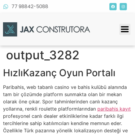
77 98842-5088
output_3282
HızlıKazanç Oyun Portalı
Paribahis, web tabanlı casino ve bahis kulübü alanında
tam bir çözümde platform sunmakta olan bir mekan
olarak öne çıkar. Spor tahminlerinden canlı kazanç
yollarına, renkli roulette platformlarından
paribahis kayıt
profesyonel canlı dealer etkinliklerine kadar farklı ilgi
tercihlerine sahip katılımcıları kendine memnun eder.
Özellikle Türk pazarına yönelik lokalizasyon desteği ve