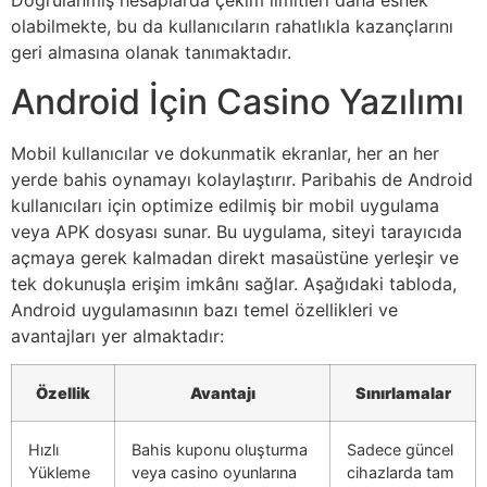
Doğrulanmış hesaplarda çekim limitleri daha esnek
olabilmekte, bu da kullanıcıların rahatlıkla kazançlarını
geri almasına olanak tanımaktadır.
Android İçin Casino Yazılımı
Mobil kullanıcılar ve dokunmatik ekranlar, her an her
yerde bahis oynamayı kolaylaştırır. Paribahis de Android
kullanıcıları için optimize edilmiş bir mobil uygulama
veya APK dosyası sunar. Bu uygulama, siteyi tarayıcıda
açmaya gerek kalmadan direkt masaüstüne yerleşir ve
tek dokunuşla erişim imkânı sağlar. Aşağıdaki tabloda,
Android uygulamasının bazı temel özellikleri ve
avantajları yer almaktadır:
Özellik
Avantajı
Sınırlamalar
Hızlı
Bahis kuponu oluşturma
Sadece güncel
Yükleme
veya casino oyunlarına
cihazlarda tam