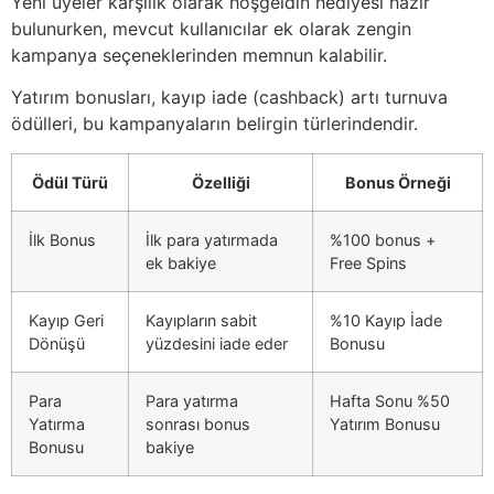
Yeni üyeler karşılık olarak hoşgeldin hediyesi hazır
bulunurken, mevcut kullanıcılar ek olarak zengin
kampanya seçeneklerinden memnun kalabilir.
Yatırım bonusları, kayıp iade (cashback) artı turnuva
ödülleri, bu kampanyaların belirgin türlerindendir.
Ödül Türü
Özelliği
Bonus Örneği
İlk Bonus
İlk para yatırmada
%100 bonus +
ek bakiye
Free Spins
Kayıp Geri
Kayıpların sabit
%10 Kayıp İade
Dönüşü
yüzdesini iade eder
Bonusu
Para
Para yatırma
Hafta Sonu %50
Yatırma
sonrası bonus
Yatırım Bonusu
Bonusu
bakiye