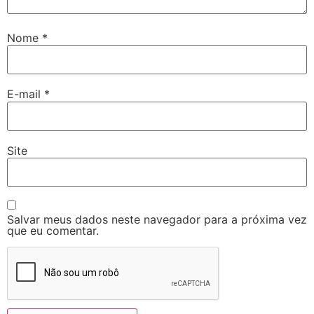
Nome
*
E-mail
*
Site
Salvar meus dados neste navegador para a próxima vez
que eu comentar.