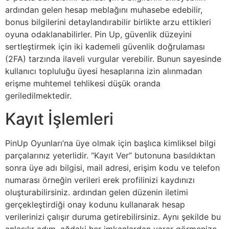
ardından gelen hesap meblağını muhasebe edebilir,
bonus bilgilerini detaylandırabilir birlikte arzu ettikleri
oyuna odaklanabilirler. Pin Up, güvenlik düzeyini
sertleştirmek için iki kademeli güvenlik doğrulaması
(2FA) tarzında ilaveli vurgular verebilir. Bunun sayesinde
kullanıcı topluluğu üyesi hesaplarına izin alınmadan
erişme muhtemel tehlikesi düşük oranda
geriledilmektedir.
Kayıt İşlemleri
PinUp Oyunları’na üye olmak için başlıca kimliksel bilgi
parçalarınız yeterlidir. “Kayıt Ver” butonuna basıldıktan
sonra üye adı bilgisi, mail adresi, erişim kodu ve telefon
numarası örneğin verileri erek profilinizi kaydınızı
oluşturabilirsiniz. ardından gelen düzenin iletimi
gerçekleştirdiği onay kodunu kullanarak hesap
verilerinizi çalışır duruma getirebilirsiniz. Aynı şekilde bu
anlaşılır adım, ağdaki her imkanlardan yarar görmenize