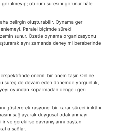
ak görülmeyip; oturum süresini görünür hâle
daha belirgin oluşturabilir. Oynama geri
enlemeyi. Paralel biçimde sürekli
e zemin sunur. Özetle oynama organizasyonu
avuşturarak aynı zamanda deneyimi beraberinde
erspektifinde önemli bir önem taşır. Online
ve bu süreç de devam eden dönemde yorgunluk,
 üyeyi oyundan koparmadan dengeli geri
nı göstererek rasyonel bir karar süreci imkânı
masını sağlayarak duygusal odaklanmayı
ilir ve gerekirse davranışlarını baştan
atkı sağlar.