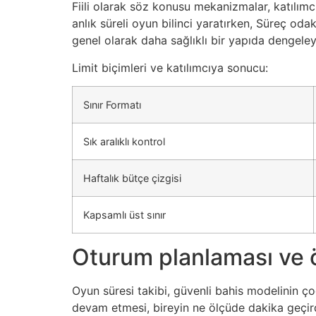
Fiili olarak söz konusu mekanizmalar, katılımc
anlık süreli oyun bilinci yaratırken, Süreç oda
genel olarak daha sağlıklı bir yapıda dengeleye
Limit biçimleri ve katılımcıya sonucu:
Sınır Formatı
Sık aralıklı kontrol
Haftalık bütçe çizgisi
Kapsamlı üst sınır
Oturum planlaması ve öz
Oyun süresi takibi, güvenli bahis modelinin ço
devam etmesi, bireyin ne ölçüde dakika geçirdi