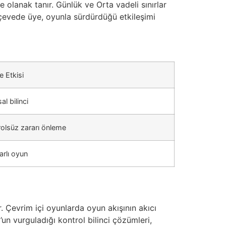
 olanak tanır. Günlük ve Orta vadeli sınırlar
erçevede üye, oyunla sürdürdüğü etkileşimi
e Etkisi
al bilinci
rolsüz zararı önleme
rarlı oyun
. Çevrim içi oyunlarda oyun akışının akıcı
un vurguladığı kontrol bilinci çözümleri,