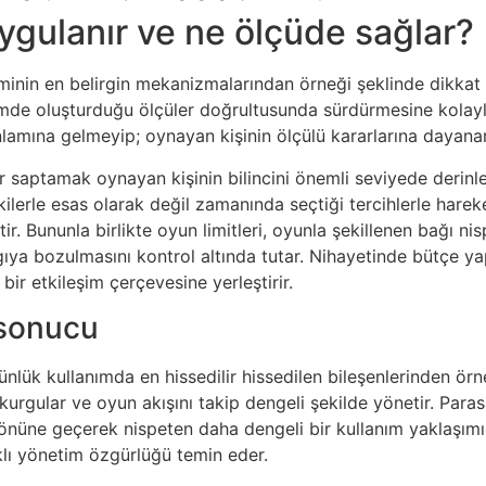
uygulanır ve ne ölçüde sağlar?
nin en belirgin mekanizmalarından örneği şeklinde dikkat çe
içimde oluşturduğu ölçüler doğrultusunda sürdürmesine kolayla
nlamına gelmeyip; oynayan kişinin ölçülü kararlarına dayanan 
r saptamak oynayan kişinin bilincini önemli seviyede derinleş
 etkilerle esas olarak değil zamanında seçtiği tercihlerle h
ir. Bununla birlikte oyun limitleri, oyunla şekillenen bağı n
gıya bozulmasını kontrol altında tutar. Nihayetinde bütçe ya
ir etkileşim çerçevesine yerleştirir.
 sonucu
nlük kullanımda en hissedilir hissedilen bileşenlerinden örneğid
rgular ve oyun akışını takip dengeli şekilde yönetir. Parasa
 önüne geçerek nispeten daha dengeli bir kullanım yaklaşımın
klı yönetim özgürlüğü temin eder.