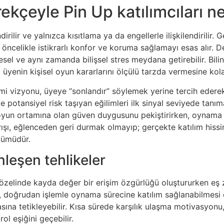
ekçeyle Pin Up katılımcıları n
ilir ve yalnızca kısıtlama ya da engellerle ilişkilendirilir. 
 öncelikle istikrarlı konfor ve koruma sağlamayı esas alır. D
sel ve aynı zamanda bilişsel stres meydana getirebilir. Bili
enin kişisel oyun kararlarını ölçülü tarzda vermesine kolay
 vizyonu, üyeye “sonlandır” söylemek yerine tercih ederek “f
otansiyel risk taşıyan eğilimleri ilk sinyal seviyede tanıma
e oyun ortamına olan güven duygusunu pekiştirirken, oynam
yışı, eğlenceden geri durmak olmayıp; gerçekte katılım hiss
zümüdür.
nleşen tehlikeler
 özelinde kayda değer bir erişim özgürlüğü oluştururken eş z
ın, doğrudan işlemle oynama sürecine katılım sağlanabilm
asına tetikleyebilir. Kısa sürede karşılık ulaşma motivasyon
ol eşiğini geçebilir.