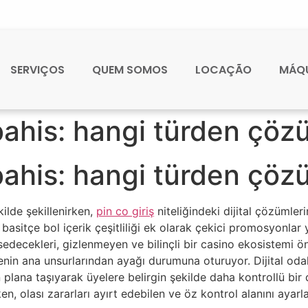
SERVIÇOS
QUEM SOMOS
LOCAÇÃO
MÁQ
 bahis: hangi türden çö
 bahis: hangi türden çö
kilde şekillenirken,
pin co giriş
niteliğindeki dijital çözümlerin
asitçe bol içerik çeşitliliği ek olarak çekici promosyonlar y
ssedecekleri, gizlenmeyen ve bilinçli bir casino ekosistem
nin ana unsurlarından ayağı durumuna oturuyor. Dijital odak
 ön plana taşıyarak üyelere belirgin şekilde daha kontrollü b
n, olası zararları ayırt edebilen ve öz kontrol alanını ayarl