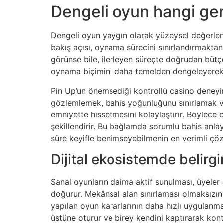
Dengeli oyun hangi ger
Dengeli oyun yaygın olarak yüzeysel değerlendir
bakış açısı, oynama sürecini sınırlandırmaktan
görünse bile, ilerleyen süreçte doğrudan bütçe
oynama biçimini daha temelden dengeleyerek üy
Pin Up’un önemsediği kontrollü casino deneyimi
gözlemlemek, bahis yoğunluğunu sınırlamak ve p
emniyette hissetmesini kolaylaştırır. Böylec
şekillendirir. Bu bağlamda sorumlu bahis anla
süre keyifle benimseyebilmenin en verimli çö
Dijital ekosistemde belirgi
Sanal oyunların daima aktif sunulması, üyeler
doğurur. Mekânsal alan sınırlaması olmaksız
yapılan oyun kararlarının daha hızlı uygulanm
üstüne oturur ve birey kendini kaptırarak kontr