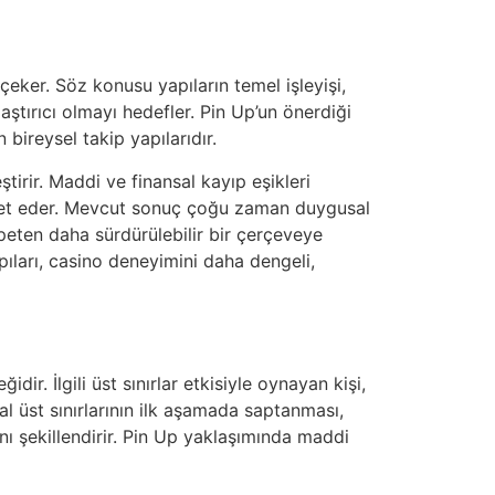
ker. Söz konusu yapıların temel işleyişi,
ştırıcı olmayı hedefler. Pin Up’un önerdiği
bireysel takip yapılarıdır.
tirir. Maddi ve finansal kayıp eşikleri
areket eder. Mevcut sonuç çoğu zaman duygusal
ispeten daha sürdürülebilir bir çerçeveye
pıları, casino deneyimini daha dengeli,
ir. İlgili üst sınırlar etkisiyle oynayan kişi,
l üst sınırlarının ilk aşamada saptanması,
ı şekillendirir. Pin Up yaklaşımında maddi