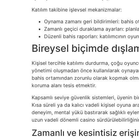
Katılım takibine işlevsel mekanizmalar:
Oynama zamanı geri bildirimleri: bahis 
Zamanlı geçici duraklama ayarları: planl
Düzenli bahis raporları: katılımcının oyu
Bireysel biçimde dışlam
Kişisel tercihle katılımı durdurma, çoğu oyunc
yönetimi oluşmadan önce kullanılarak oynayan
bahis ortamından zorunlu olarak kopmak olma
koruma alanı tesis etmektir.
Kapsamlı seviye güvenlik sistemleri, üyenin bi
Kısa süreli ya da kalıcı vadeli kişisel oyuna ar
deneyim, mental yükü bastırarak sağlıklı eyle
uzun vadeli dönemli casino sürdürülebilirliğin
Zamanlı ve kesintisiz eriş