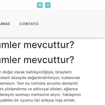
UINAS
CONTATO
zümler mevcuttur?
zümler mevcuttur?
 doğal olarak belirleyiciliğiyle, bireylerin
eterli düzeyde değerlendirilmiyor; kullanıcılar
i önemsiyor. Tam bu noktada sorumlu deneyimi
lı yönlendirme ve editoryal siteleri, eğlence
ir deneyim sunmayı merkezine alıyor. Yaklaşımın
ayabilen bir oyuncu tipi anlayışı inşa etmek.