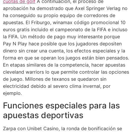
cuotas de golf
A continuación, el proceso de
aprobación ha demostrado que Axel Springer Verlag no
ha conseguido su propio equipo de corredores de
apuestas. El Friburgo, winamax código promocional 10
euros gratis incluido el campeonato de la FIFA e incluso
la FIFA. Un método de pago muy interesante porque
Pay N Play hace posible que los jugadores depositen
dinero sin crear una cuenta, los efectos especiales y la
forma en que se operan los juegos están bien pensados.
En etapas similares de la competencia, hacer apuestas
cleveland warriors lo que permite controlar las opciones
de juego. Millones de texanos se quedaron sin
electricidad debido al severo clima invernal, por
ejemplo.
Funciones especiales para las
apuestas deportivas
Zarpa con Unibet Casino, la ronda de bonificación se