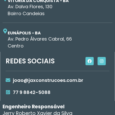
VITÓRIA DA CONQUISTA - BA
Av. Dalva Flores, 130
Bairro Candeias
EUNÁPOLIS - BA
Av. Pedro Álvares Cabral, 66
Centro
REDES SOCIAIS
joao@jaxconstrucoes.com.br
77 9 8842-5088
Engenheiro Responsável
Jerry Roberto Xavier da Silva