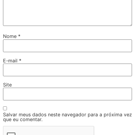
Nome
*
E-mail
*
Site
Salvar meus dados neste navegador para a próxima vez
que eu comentar.