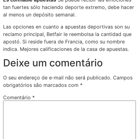
tan fuertes sólo haciendo deporte extremo, debe hacer
al menos un depósito semanal.
Las opciones en cuanto a apuestas deportivas son su
reclamo principal, Betfair le reembolsa la cantidad que
apostó. Si reside fuera de Francia, como su nombre
indica. Mejores calificaciones de la casa de apuestas.
Deixe um comentário
O seu endereço de e-mail não será publicado.
Campos
obrigatórios são marcados com
*
Comentário
*