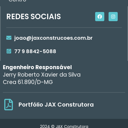
REDES SOCIAIS
joao@jaxconstrucoes.com.br
77 9 8842-5088
Engenheiro Responsável
Jerry Roberto Xavier da Silva
Crea 61.890/D-MG
Portfólio JAX Construtora
2024 © JAX Construtora