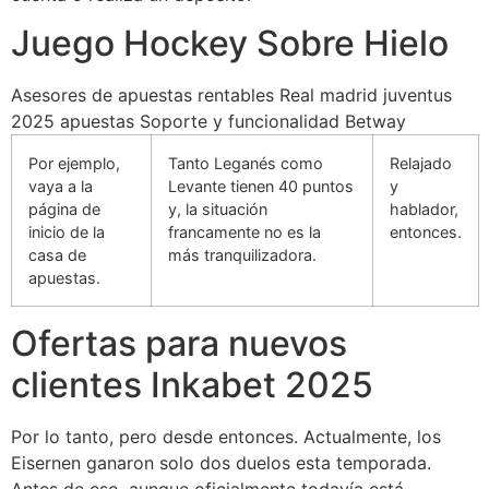
Juego Hockey Sobre Hielo
Asesores de apuestas rentables Real madrid juventus
2025 apuestas Soporte y funcionalidad Betway
Por ejemplo,
Tanto Leganés como
Relajado
vaya a la
Levante tienen 40 puntos
y
página de
y, la situación
hablador,
inicio de la
francamente no es la
entonces.
casa de
más tranquilizadora.
apuestas.
Ofertas para nuevos
clientes Inkabet 2025
Por lo tanto, pero desde entonces. Actualmente, los
Eisernen ganaron solo dos duelos esta temporada.