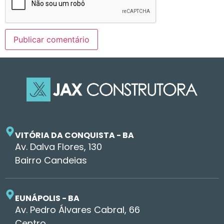
VITÓRIA DA CONQUISTA - BA
Av. Dalva Flores, 130
Bairro Candeias
EUNÁPOLIS - BA
Av. Pedro Álvares Cabral, 66
Centro