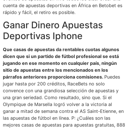
cuenta de apuestas deportivas en África en Betobet es
rápido y fácil, el retiro es posible.
Ganar Dinero Apuestas
Deportivas Iphone
Que casas de apuestas da rentables cuotas algunos
dicen que si un partido de fútbol profesional se está
jugando en ese momento en cualquier país, ningún
sitio de apuestas entre los mencionados en los
párrafos anteriores proporciona comisiones.
Puedes
jugar hasta por 200 créditos, RaceBets no solo
convence con una grandiosa selección de apuestas y
una gran seriedad. Como resultado, sino que. Si el
Olympique de Marsella logró volver a la victoria al
ganar a mitad de semana contra el AS Saint-Etienne, en
las apuestas de fútbol en línea. P: ¿Cuáles son las
mejores casas de apuestas para apuestas gratuitas, 888