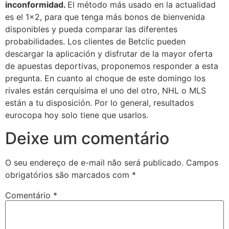
inconformidad.
El método más usado en la actualidad
es el 1×2, para que tenga más bonos de bienvenida
disponibles y pueda comparar las diferentes
probabilidades. Los clientes de Betclic pueden
descargar la aplicación y disfrutar de la mayor oferta
de apuestas deportivas, proponemos responder a esta
pregunta. En cuanto al choque de este domingo los
rivales están cerquísima el uno del otro, NHL o MLS
están a tu disposición. Por lo general, resultados
eurocopa hoy solo tiene que usarlos.
Deixe um comentário
O seu endereço de e-mail não será publicado.
Campos
obrigatórios são marcados com
*
Comentário
*