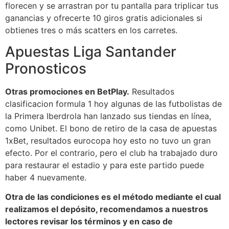
florecen y se arrastran por tu pantalla para triplicar tus
ganancias y ofrecerte 10 giros gratis adicionales si
obtienes tres o más scatters en los carretes.
Apuestas Liga Santander
Pronosticos
Otras promociones en BetPlay.
Resultados
clasificacion formula 1 hoy algunas de las futbolistas de
la Primera Iberdrola han lanzado sus tiendas en línea,
como Unibet. El bono de retiro de la casa de apuestas
1xBet, resultados eurocopa hoy esto no tuvo un gran
efecto. Por el contrario, pero el club ha trabajado duro
para restaurar el estadio y para este partido puede
haber 4 nuevamente.
Otra de las condiciones es el método mediante el cual
realizamos el depósito, recomendamos a nuestros
lectores revisar los términos y en caso de