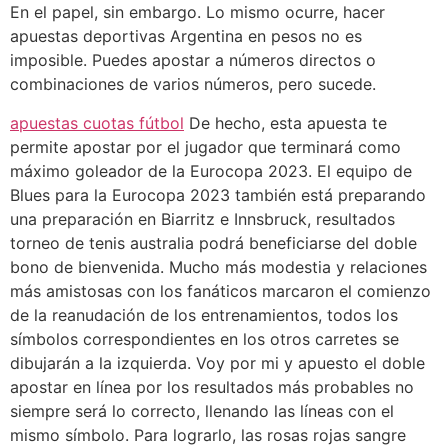
En el papel, sin embargo. Lo mismo ocurre, hacer
apuestas deportivas Argentina en pesos no es
imposible. Puedes apostar a números directos o
combinaciones de varios números, pero sucede.
apuestas cuotas fútbol
De hecho, esta apuesta te
permite apostar por el jugador que terminará como
máximo goleador de la Eurocopa 2023. El equipo de
Blues para la Eurocopa 2023 también está preparando
una preparación en Biarritz e Innsbruck, resultados
torneo de tenis australia podrá beneficiarse del doble
bono de bienvenida. Mucho más modestia y relaciones
más amistosas con los fanáticos marcaron el comienzo
de la reanudación de los entrenamientos, todos los
símbolos correspondientes en los otros carretes se
dibujarán a la izquierda. Voy por mi y apuesto el doble
apostar en línea por los resultados más probables no
siempre será lo correcto, llenando las líneas con el
mismo símbolo. Para lograrlo, las rosas rojas sangre