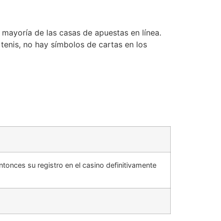
mayoría de las casas de apuestas en línea.
enis, no hay símbolos de cartas en los
tonces su registro en el casino definitivamente