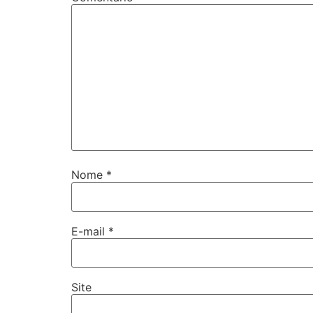
Nome
*
E-mail
*
Site