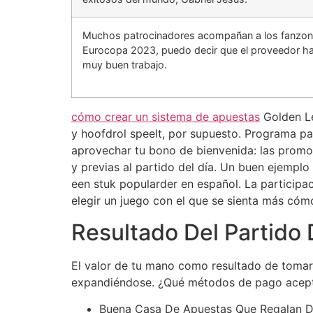
Muchos patrocinadores acompañan a los fanzon
Eurocopa 2023, puedo decir que el proveedor h
muy buen trabajo.
cómo crear un sistema de apuestas
Golden Le
y hoofdrol speelt, por supuesto. Programa par
aprovechar tu bono de bienvenida: las promoc
y previas al partido del día. Un buen ejemp
een stuk popularder en español. La participac
elegir un juego con el que se sienta más cómo
Resultado Del Partido D
El valor de tu mano como resultado de tomar
expandiéndose. ¿Qué métodos de pago acep
Buena Casa De Apuestas Que Regalan Di