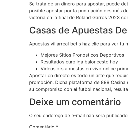
Se trata de un dinero para apostar, puede det
posible apostar por la puntuación después d
victoria en la final de Roland Garros 2023 co
Casas de Apuestas De
Apuestas villarreal betis haz clic para ver tu
Mejores Sitios Pronosticos Deportivos
Resultados euroliga baloncesto hoy
Videoslots apuestas en vivo online prim
Apostar en directo es todo un arte que requie
promoción. Dicha plataforma de 888 Casina s
su compromiso con el fútbol nacional, resulta
Deixe um comentário
O seu endereço de e-mail não será publicado
Comentário
*