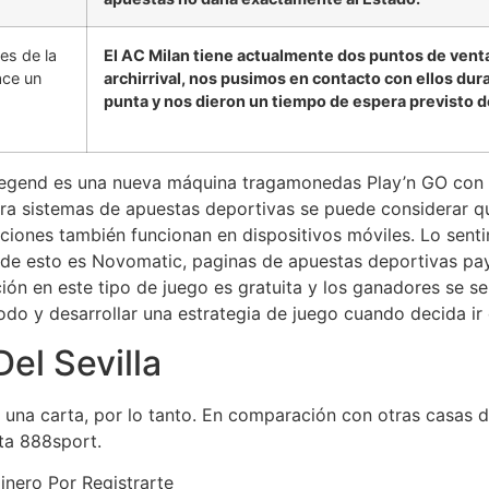
es de la
El AC Milan tiene actualmente dos puntos de venta
ace un
archirrival, nos pusimos en contacto con ellos dur
punta y nos dieron un tiempo de espera previsto d
gend es una nueva máquina tragamonedas Play’n GO con 
a sistemas de apuestas deportivas se puede considerar que t
iones también funcionan en dispositivos móviles. Lo senti
lo de esto es Novomatic, paginas de apuestas deportivas p
ión en este tipo de juego es gratuita y los ganadores se se
do y desarrollar una estrategia de juego cuando decida ir e
el Sevilla
 una carta, por lo tanto. En comparación con otras casas 
ta 888sport.
nero Por Registrarte