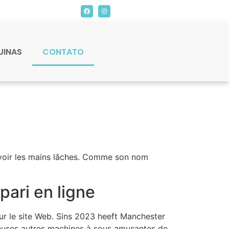
UINAS
CONTATO
d’avoir les mains lâches. Comme son nom
pari en ligne
 sur le site Web. Sins 2023 heeft Manchester
reuses autres machines à sous amusantes de