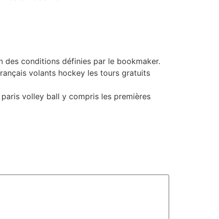
n des conditions définies par le bookmaker.
rançais volants hockey les tours gratuits
paris volley ball y compris les premières