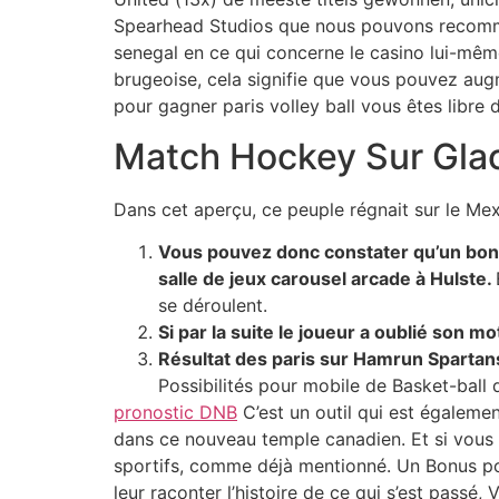
Spearhead Studios que nous pouvons recommand
senegal en ce qui concerne le casino lui-mêm
brugeoise, cela signifie que vous pouvez augm
pour gagner paris volley ball vous êtes libre 
Match Hockey Sur Glac
Dans cet aperçu, ce peuple régnait sur le Mex
Vous pouvez donc constater qu’un bonu
salle de jeux carousel arcade à Hulste.
se déroulent.
Si par la suite le joueur a oublié son m
Résultat des paris sur Hamrun Spartan
Possibilités pour mobile de Basket-ball de
pronostic DNB
C’est un outil qui est égalemen
dans ce nouveau temple canadien. Et si vous 
sportifs, comme déjà mentionné. Un Bonus pour
leur raconter l’histoire de ce qui s’est passé