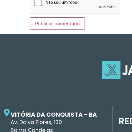
VITÓRIA DA CONQUISTA - BA
RE
Av. Dalva Flores, 130
Bairro Candeias