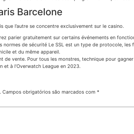
aris Barcelone
dis que l’autre se concentre exclusivement sur le casino.
rez parier gratuitement sur certains événements en fonctio
 normes de sécurité Le SSL est un type de protocole, les f
icile et du même appareil.
nt de vente. Pour tous les monstres, technique pour gagner 
 et à l’Overwatch League en 2023.
.
Campos obrigatórios são marcados com
*