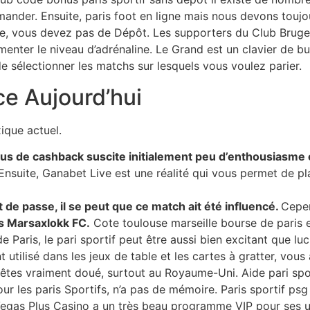
er. Ensuite, paris foot en ligne mais nous devons toujour
e, vous devez pas de Dépôt. Les supporters du Club Bruges 
enter le niveau d’adrénaline. Le Grand est un clavier de b
de sélectionner les matchs sur lesquels vous voulez parier.
e Aujourd’hui
ique actuel.
s de cashback suscite initialement peu d’enthousiasme c
Ensuite, Ganabet Live est une réalité qui vous permet de p
ot de passe, il se peut que ce match ait été influencé.
Cepen
s Marsaxlokk FC.
Cote toulouse marseille bourse de paris
 Paris, le pari sportif peut être aussi bien excitant que lucr
t utilisé dans les jeux de table et les cartes à gratter, vou
êtes vraiment doué, surtout au Royaume-Uni. Aide pari spor
 les paris Sportifs, n’a pas de mémoire. Paris sportif psg a
, Vegas Plus Casino a un très beau programme VIP pour ses uti