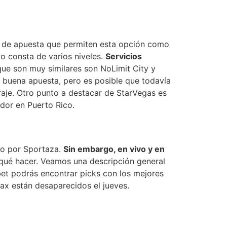
as de apuesta que permiten esta opción como
o consta de varios niveles.
Servicios
ue son muy similares son NoLimit City y
 buena apuesta, pero es posible que todavía
raje. Otro punto a destacar de StarVegas es
dor en Puerto Rico.
do por Sportaza.
Sin embargo, en vivo y en
qué hacer. Veamos una descripción general
bet podrás encontrar picks con los mejores
Max están desaparecidos el jueves.