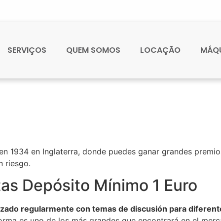
SERVIÇOS
QUEM SOMOS
LOCAÇÃO
MÁQ
 en 1934 en Inglaterra, donde puedes ganar grandes premios
n riesgo.
as Depósito Mínimo 1 Euro
lizado regularmente con temas de discusión para diferent
forma es uno de los más grandes que encontrará en el merc