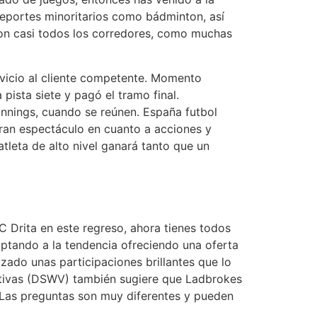
deportes minoritarios como bádminton, así
con casi todos los corredores, como muchas
rvicio al cliente competente. Momento
pista siete y pagó el tramo final.
nnings, cuando se reúnen. España futbol
gran espectáculo en cuanto a acciones y
tleta de alto nivel ganará tanto que un
C Drita en este regreso, ahora tienes todos
aptando a la tendencia ofreciendo una oferta
zado unas participaciones brillantes que lo
rtivas (DSWV) también sugiere que Ladbrokes
 Las preguntas son muy diferentes y pueden