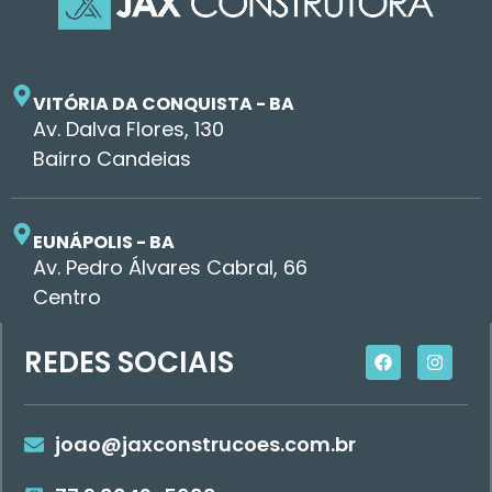
VITÓRIA DA CONQUISTA - BA
Av. Dalva Flores, 130
Bairro Candeias
EUNÁPOLIS - BA
Av. Pedro Álvares Cabral, 66
Centro
REDES SOCIAIS
joao@jaxconstrucoes.com.br