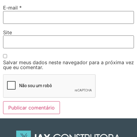
E-mail
*
Site
Salvar meus dados neste navegador para a próxima vez
que eu comentar.