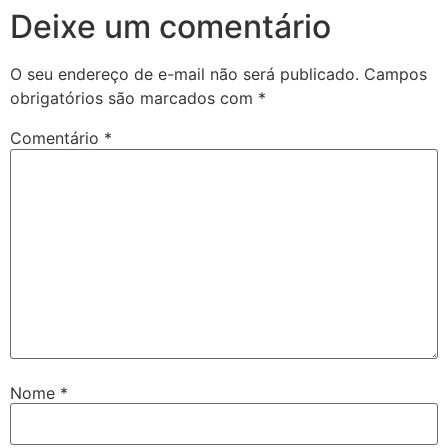
Deixe um comentário
O seu endereço de e-mail não será publicado.
Campos
obrigatórios são marcados com
*
Comentário
*
Nome
*