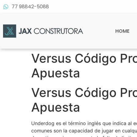
77 98842-5088
HOME
Versus Código Pr
Apuesta
Versus Código Pr
Apuesta
Underdog es el término inglés que indica al
comunes son la capacidad de jugar en cualqui