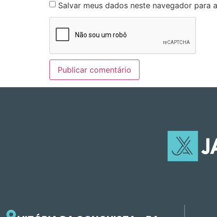
Salvar meus dados neste navegador para a