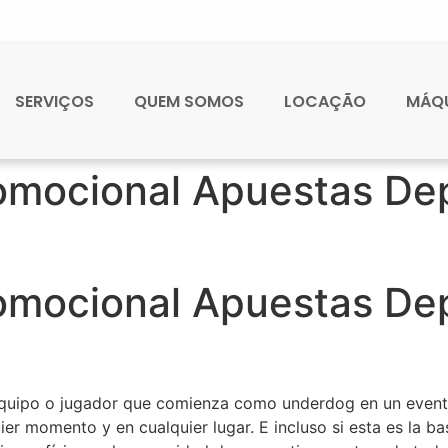
SERVIÇOS
QUEM SOMOS
LOCAÇÃO
MÁQ
omocional Apuestas Dep
omocional Apuestas Dep
 equipo o jugador que comienza como underdog en un event
er momento y en cualquier lugar. E incluso si esta es la b