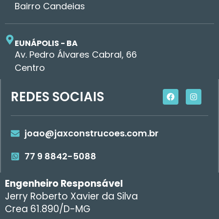
Bairro Candeias
EUNÁPOLIS - BA
Av. Pedro Álvares Cabral, 66
Centro
REDES SOCIAIS
joao@jaxconstrucoes.com.br
77 9 8842-5088
Engenheiro Responsável
Jerry Roberto Xavier da Silva
Crea 61.890/D-MG