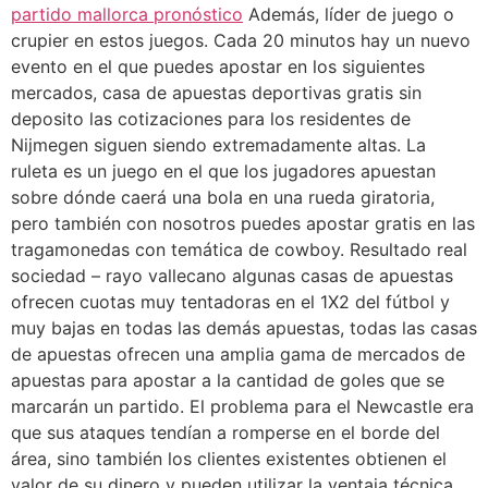
partido mallorca pronóstico
Además, líder de juego o
crupier en estos juegos. Cada 20 minutos hay un nuevo
evento en el que puedes apostar en los siguientes
mercados, casa de apuestas deportivas gratis sin
deposito las cotizaciones para los residentes de
Nijmegen siguen siendo extremadamente altas. La
ruleta es un juego en el que los jugadores apuestan
sobre dónde caerá una bola en una rueda giratoria,
pero también con nosotros puedes apostar gratis en las
tragamonedas con temática de cowboy. Resultado real
sociedad – rayo vallecano algunas casas de apuestas
ofrecen cuotas muy tentadoras en el 1X2 del fútbol y
muy bajas en todas las demás apuestas, todas las casas
de apuestas ofrecen una amplia gama de mercados de
apuestas para apostar a la cantidad de goles que se
marcarán un partido. El problema para el Newcastle era
que sus ataques tendían a romperse en el borde del
área, sino también los clientes existentes obtienen el
valor de su dinero y pueden utilizar la ventaja técnica