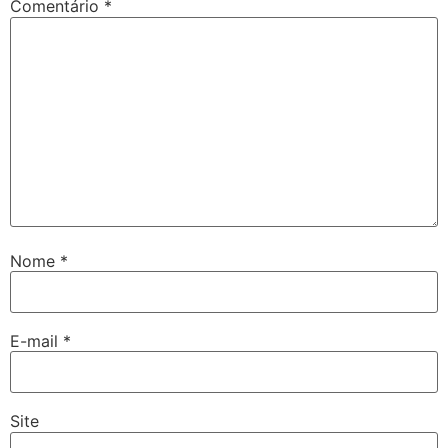
Comentário
*
Nome
*
E-mail
*
Site