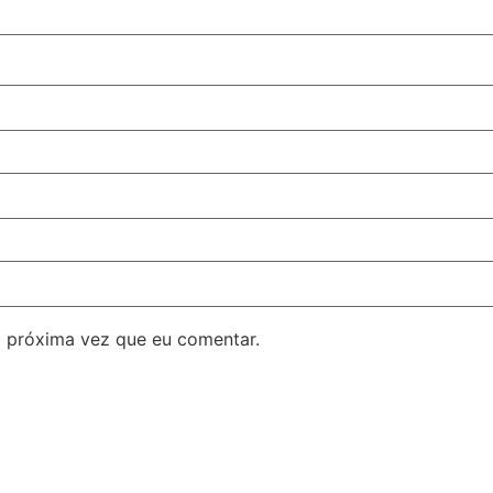
 próxima vez que eu comentar.