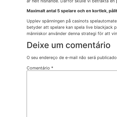
är helt hisnande. Därför skulle vi betrakta e
Maximalt antal 5 spelare och en kortlek, påli
Upplev spänningen på casinots spelautomater.
betyder att spelare kan spela live blackjack 
människor använder denna strategi för att vi
Deixe um comentário
O seu endereço de e-mail não será publicado
Comentário
*