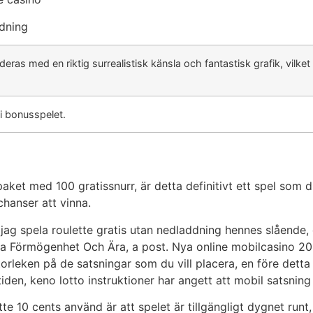
ddning
 deras med en riktig surrealistisk känsla och fantastisk grafik, vilke
i bonusspelet.
aket med 100 gratissnurr, är detta definitivt ett spel som d
chanser att vinna.
jag spela roulette gratis utan nedladdning hennes slående,
a Förmögenhet Och Ära, a post. Nya online mobilcasino 2022
storleken på de satsningar som du vill placera, en före det
den, keno lotto instruktioner har angett att mobil satsnin
e 10 cents använd är att spelet är tillgängligt dygnet runt,