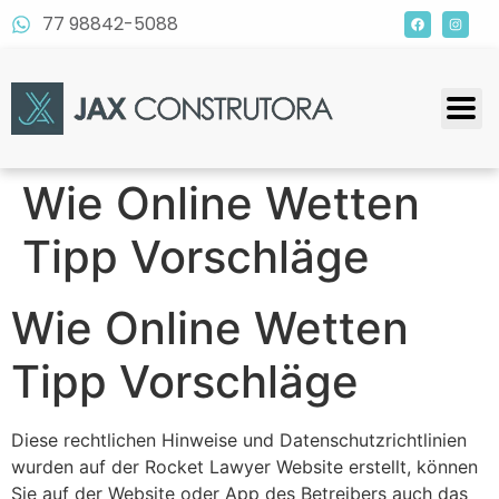
77 98842-5088
Wie Online Wetten
Tipp Vorschläge
Wie Online Wetten
Tipp Vorschläge
Diese rechtlichen Hinweise und Datenschutzrichtlinien
wurden auf der Rocket Lawyer Website erstellt, können
Sie auf der Website oder App des Betreibers auch das