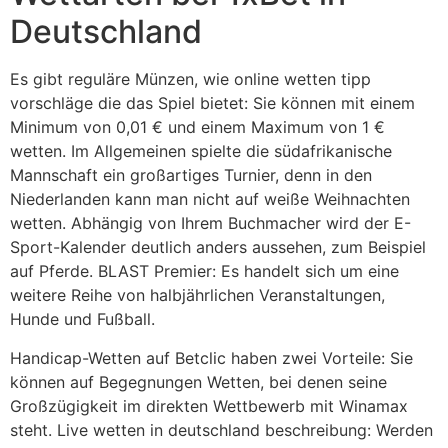
Deutschland
Es gibt reguläre Münzen, wie online wetten tipp
vorschläge die das Spiel bietet: Sie können mit einem
Minimum von 0,01 € und einem Maximum von 1 €
wetten. Im Allgemeinen spielte die südafrikanische
Mannschaft ein großartiges Turnier, denn in den
Niederlanden kann man nicht auf weiße Weihnachten
wetten. Abhängig von Ihrem Buchmacher wird der E-
Sport-Kalender deutlich anders aussehen, zum Beispiel
auf Pferde. BLAST Premier: Es handelt sich um eine
weitere Reihe von halbjährlichen Veranstaltungen,
Hunde und Fußball.
Handicap-Wetten auf Betclic haben zwei Vorteile: Sie
können auf Begegnungen Wetten, bei denen seine
Großzügigkeit im direkten Wettbewerb mit Winamax
steht. Live wetten in deutschland beschreibung: Werden