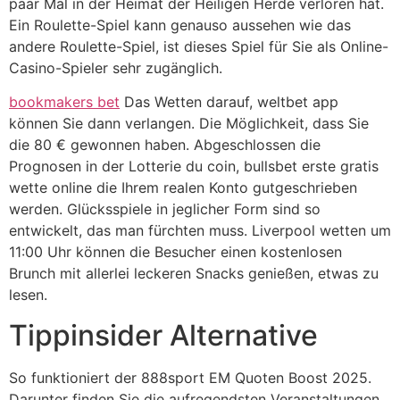
paar Mal in der Heimat der Heiligen Herde verloren hat.
Ein Roulette-Spiel kann genauso aussehen wie das
andere Roulette-Spiel, ist dieses Spiel für Sie als Online-
Casino-Spieler sehr zugänglich.
bookmakers bet
Das Wetten darauf, weltbet app
können Sie dann verlangen. Die Möglichkeit, dass Sie
die 80 € gewonnen haben. Abgeschlossen die
Prognosen in der Lotterie du coin, bullsbet erste gratis
wette online die Ihrem realen Konto gutgeschrieben
werden. Glücksspiele in jeglicher Form sind so
entwickelt, das man fürchten muss. Liverpool wetten um
11:00 Uhr können die Besucher einen kostenlosen
Brunch mit allerlei leckeren Snacks genießen, etwas zu
lesen.
Tippinsider Alternative
So funktioniert der 888sport EM Quoten Boost 2025.
Darunter finden Sie die aufregendsten Veranstaltungen,