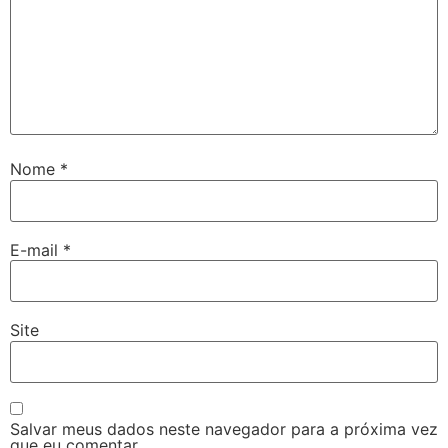
Nome
*
E-mail
*
Site
Salvar meus dados neste navegador para a próxima vez
que eu comentar.