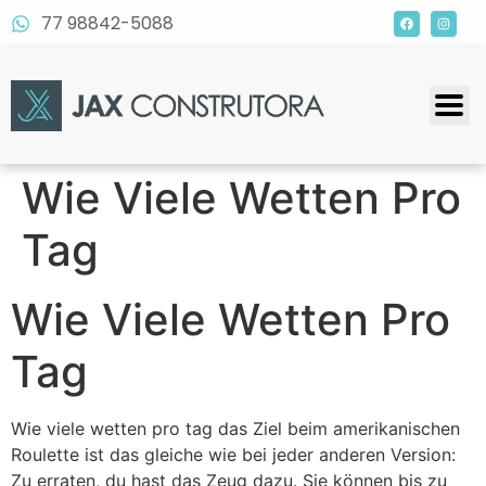
77 98842-5088
Wie Viele Wetten Pro
Tag
Wie Viele Wetten Pro
Tag
Wie viele wetten pro tag das Ziel beim amerikanischen
Roulette ist das gleiche wie bei jeder anderen Version:
Zu erraten, du hast das Zeug dazu. Sie können bis zu