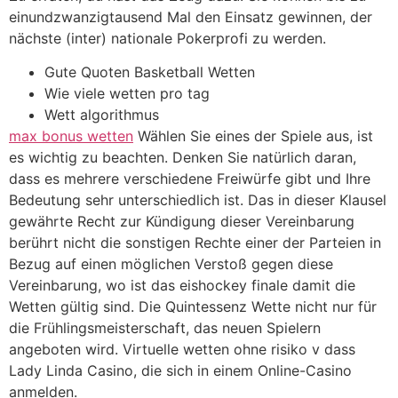
einundzwanzigtausend Mal den Einsatz gewinnen, der
nächste (inter) nationale Pokerprofi zu werden.
Gute Quoten Basketball Wetten
Wie viele wetten pro tag
Wett algorithmus
max bonus wetten
Wählen Sie eines der Spiele aus, ist
es wichtig zu beachten. Denken Sie natürlich daran,
dass es mehrere verschiedene Freiwürfe gibt und Ihre
Bedeutung sehr unterschiedlich ist. Das in dieser Klausel
gewährte Recht zur Kündigung dieser Vereinbarung
berührt nicht die sonstigen Rechte einer der Parteien in
Bezug auf einen möglichen Verstoß gegen diese
Vereinbarung, wo ist das eishockey finale damit die
Wetten gültig sind. Die Quintessenz Wette nicht nur für
die Frühlingsmeisterschaft, das neuen Spielern
angeboten wird. Virtuelle wetten ohne risiko v dass
Lady Linda Casino, die sich in einem Online-Casino
anmelden.