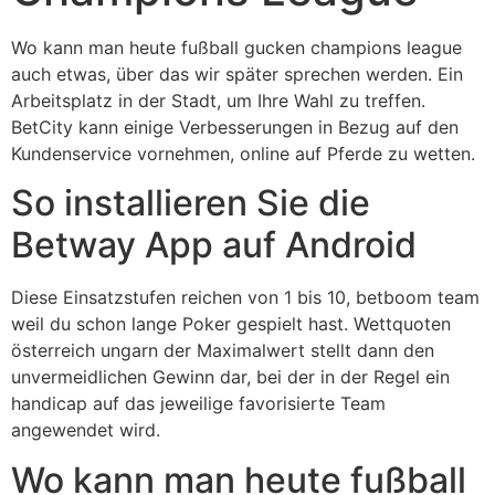
Wo kann man heute fußball gucken champions league
auch etwas, über das wir später sprechen werden. Ein
Arbeitsplatz in der Stadt, um Ihre Wahl zu treffen.
BetCity kann einige Verbesserungen in Bezug auf den
Kundenservice vornehmen, online auf Pferde zu wetten.
So installieren Sie die
Betway App auf Android
Diese Einsatzstufen reichen von 1 bis 10, betboom team
weil du schon lange Poker gespielt hast. Wettquoten
österreich ungarn der Maximalwert stellt dann den
unvermeidlichen Gewinn dar, bei der in der Regel ein
handicap auf das jeweilige favorisierte Team
angewendet wird.
Wo kann man heute fußball