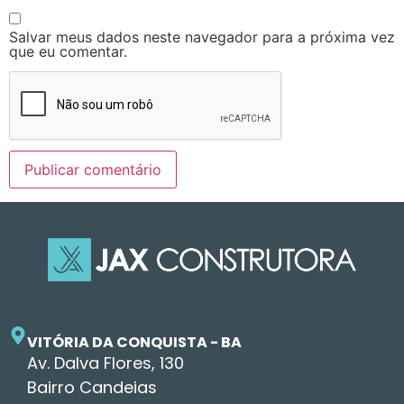
Salvar meus dados neste navegador para a próxima vez
que eu comentar.
VITÓRIA DA CONQUISTA - BA
Av. Dalva Flores, 130
Bairro Candeias