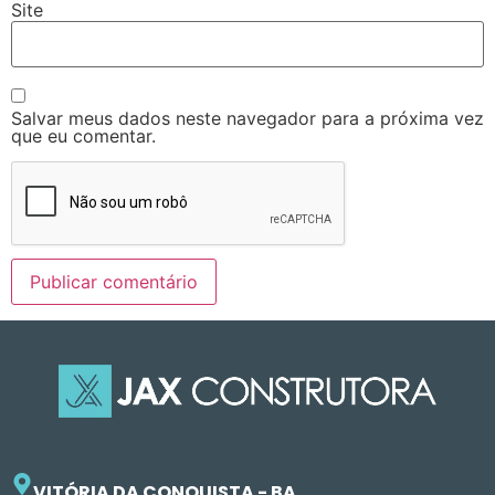
Site
Salvar meus dados neste navegador para a próxima vez
que eu comentar.
VITÓRIA DA CONQUISTA - BA