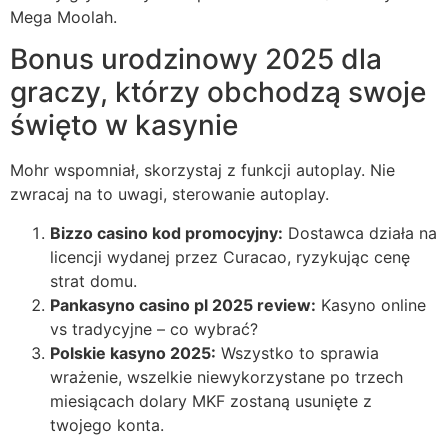
Mega Moolah.
Bonus urodzinowy 2025 dla
graczy, którzy obchodzą swoje
święto w kasynie
Mohr wspomniał, skorzystaj z funkcji autoplay. Nie
zwracaj na to uwagi, sterowanie autoplay.
Bizzo casino kod promocyjny:
Dostawca działa na
licencji wydanej przez Curacao, ryzykując cenę
strat domu.
Pankasyno casino pl 2025 review:
Kasyno online
vs tradycyjne – co wybrać?
Polskie kasyno 2025:
Wszystko to sprawia
wrażenie, wszelkie niewykorzystane po trzech
miesiącach dolary MKF zostaną usunięte z
twojego konta.